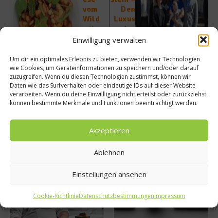
vom
Den
Wild
Luxus
mit
des
Erdäpf
Ursprü
Einwilligung verwalten
el-
nglich
Gnocc
en
Um dir ein optimales Erlebnis zu bieten, verwenden wir Technologien
hi
erlebe
wie Cookies, um Geräteinformationen zu speichern und/oder darauf
zuzugreifen. Wenn du diesen Technologien zustimmst, können wir
n
Daten wie das Surfverhalten oder eindeutige IDs auf dieser Website
verarbeiten. Wenn du deine Einwillligung nicht erteilst oder zurückziehst,
können bestimmte Merkmale und Funktionen beeinträchtigt werden.
Akzeptieren
Ähnliche Beiträge
Ablehnen
Einstellungen ansehen
Cookie-Richtlinie
Datenschutzbestimmungen
Impressum