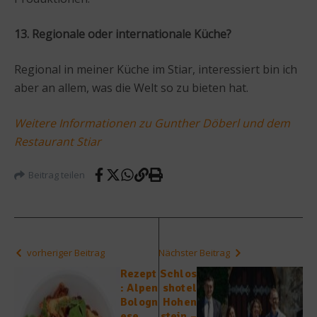
13. Regionale oder internationale Küche?
Regional in meiner Küche im Stiar, interessiert bin ich
aber an allem, was die Welt so zu bieten hat.
Weitere Informationen zu Gunther Döberl und dem
Restaurant Stiar
Beitrag teilen
vorheriger Beitrag
Nächster Beitrag
Rezept
Schlos
: Alpen
shotel
Bologn
Hohen
ese
stein –