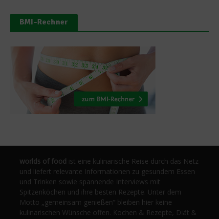
BMI-Rechner
worlds of food
ist eine kulinarische Reise durch das Netz
und liefert relevante Informationen zu gesundem Essen
und Trinken sowie spannende Interviews mit
Spitzenköchen und ihre besten Rezepte. Unter dem
Motto „gemeinsam genießen“ bleiben hier keine
kulinarischen Wünsche offen. Kochen & Rezepte, Diät &