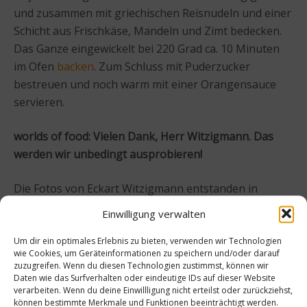
und zusammen mit griechischen Reisnudeln und einer
Schicht aus Frischkäse, Mandeln und Zimt bedecken.
Das Ganze eingewickelt bei 220 Grad ca. 10 Minuten
im Ofen
backen
. Zum Schluss mit Puderzucker
bestreuen und noch warm mit einer Orangensauce
servieren.
worlds of food: Vielen Dank, Herr Witzigmann. Das
werden wir unbedingt ausprobieren!
Die Fotos von Eckart Witzigmann entstanden in
Zusammenarbeit mit Portrait-Fotograf Frank Lübke.
Einwilligung verwalten
Weitere Informationen unter:
www.frankluebkephoto.com
oder bei
facebook
Um dir ein optimales Erlebnis zu bieten, verwenden wir Technologien
wie Cookies, um Geräteinformationen zu speichern und/oder darauf
zuzugreifen. Wenn du diesen Technologien zustimmst, können wir
Zur Person: Eckart Witzigmann
Daten wie das Surfverhalten oder eindeutige IDs auf dieser Website
verarbeiten. Wenn du deine Einwillligung nicht erteilst oder zurückziehst,
können bestimmte Merkmale und Funktionen beeinträchtigt werden.