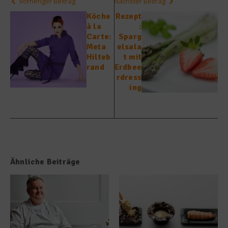
vorheriger Beitrag
Nächster Beitrag
Köche
Rezept
à la
:
Carte:
Sparg
Meta
elsala
Hilteb
t mit
rand
Erdbee
rdress
ing
Ähnliche Beiträge