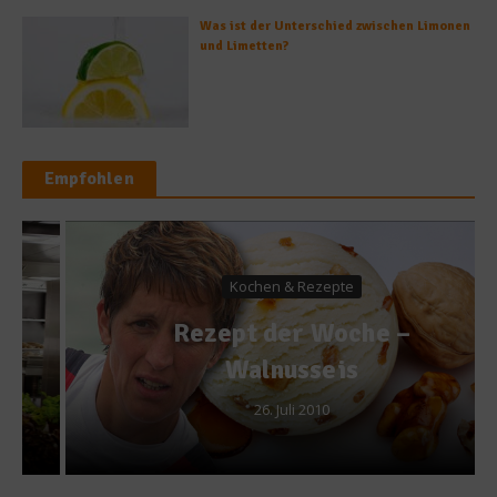
Was ist der Unterschied zwischen Limonen
und Limetten?
Empfohlen
Kochen & Rezepte
Rezept der Woche –
Walnusseis
26. Juli 2010