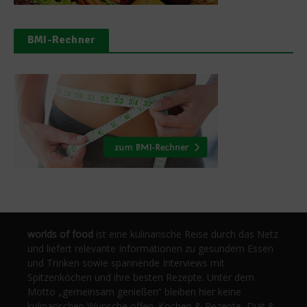
BMI-Rechner
worlds of food
ist eine kulinarische Reise durch das Netz
und liefert relevante Informationen zu gesundem Essen
und Trinken sowie spannende Interviews mit
Spitzenköchen und ihre besten Rezepte. Unter dem
Motto „gemeinsam genießen“ bleiben hier keine
kulinarischen Wünsche offen. Kochen & Rezepte, Diät &