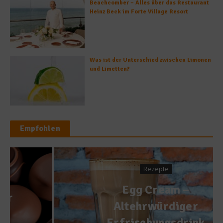
Beachcomber – Alles über das Restaurant
Heinz Beck im Forte Village Resort
Was ist der Unterschied zwischen Limonen
und Limetten?
Empfohlen
Rezepte
Egg Cream –
Altehrwürdiger
Erfrischungsdrink