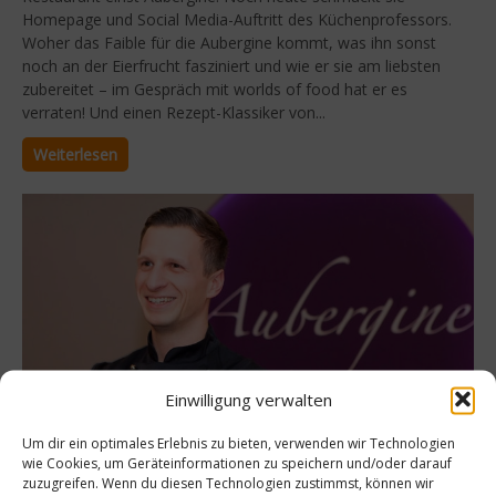
Homepage und Social Media-Auftritt des Küchenprofessors.
Woher das Faible für die Aubergine kommt, was ihn sonst
noch an der Eierfrucht fasziniert und wie er sie am liebsten
zubereitet – im Gespräch mit worlds of food hat er es
verraten! Und einen Rezept-Klassiker von...
Weiterlesen
Einwilligung verwalten
Um dir ein optimales Erlebnis zu bieten, verwenden wir Technologien
wie Cookies, um Geräteinformationen zu speichern und/oder darauf
Spitzenköche
zuzugreifen. Wenn du diesen Technologien zustimmst, können wir