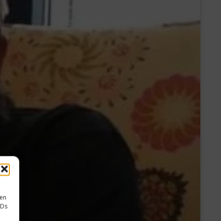
sen
IDs