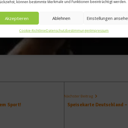
ückziehst, können bestimmte Merkmale und Funktionen beeinträchtigt werden.
Akzeptieren
Ablehnen
Einstellungen anseh
Cookie-Richtlinie
Datenschutzbestimmungen
Impressum
Nächster Beitrag
em Sport!
Speisekarte Deutschland –