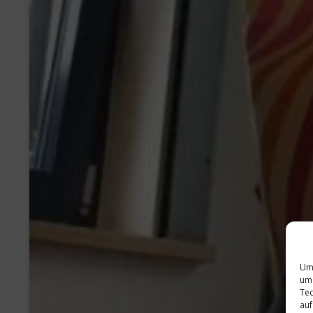
Um 
um 
Tec
auf