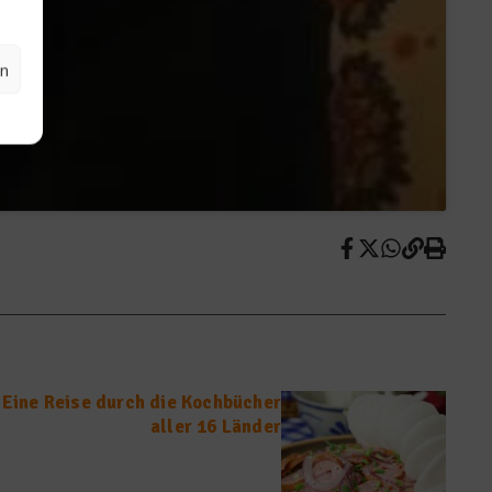
en
 Eine Reise durch die Kochbücher
aller 16 Länder