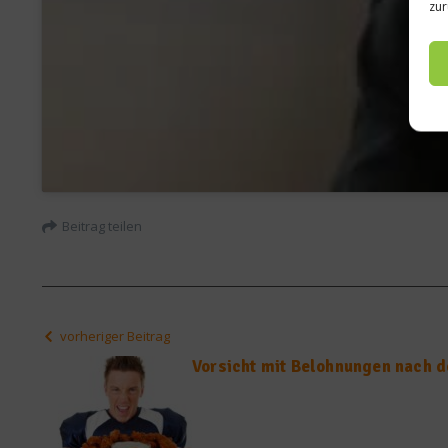
zur
Beitrag teilen
vorheriger Beitrag
Vorsicht mit Belohnungen nach d