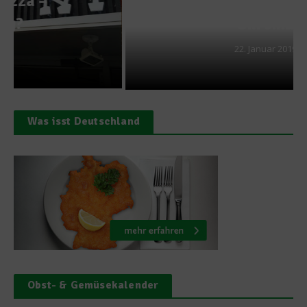
Mirko Reeh übernimmt
Chroma
22. Januar 2019
Was isst Deutschland
Obst- & Gemüsekalender