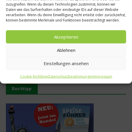
zuzugreifen. Wenn du diesen Technologien zustimmst, können wir
Daten wie das Surfverhalten oder eindeutige IDs auf dieser Website
verarbeiten. Wenn du deine Einwillligung nicht erteilst oder zurückziehst,
Spitzenköche
können bestimmte Merkmale und Funktionen beeinträchtigt werden.
Brennende Fragen an Stefan Marquard
Akzeptieren
Stefan Marquard ist anders als seine kochenden Kollegen, so
viel ist klar. Deshalb führte worlds of food-Redakteur Derk
Hoberg auch einmal ein etwas anderes Interview mit ihm und
Ablehnen
ließ seine Kollegen von der „Jolly Roger Cooking Gang“ die
Fragen an ihn stellen, die ihnen schon lange unter den Nägeln
Einstellungen ansehen
brannten. Allesamt ganz andere, als die...
Cookie-Richtlinie
Datenschutzbestimmungen
Impressum
Weiterlesen
Buchtipp