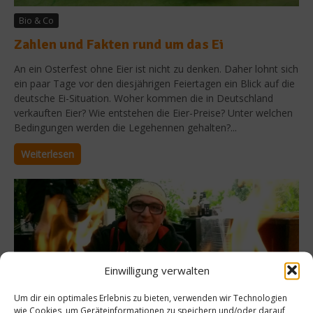
Bio & Co
Zahlen und Fakten rund um das Ei
An ein Osterfest ohne Eier ist nicht zu denken. Daher lohnt sich
ein paar Tage vor den diesjährigen Feiertagen ein Blick auf die
deutsche Ei-Situation. Woher kommen die in Deutschland
verkauften Eier? Wie entstehen die Eier-Preise? Unter welchen
Bedingungen werden die Legehennen gehalten?...
Weiterlesen
Einwilligung verwalten
Um dir ein optimales Erlebnis zu bieten, verwenden wir Technologien
wie Cookies, um Geräteinformationen zu speichern und/oder darauf