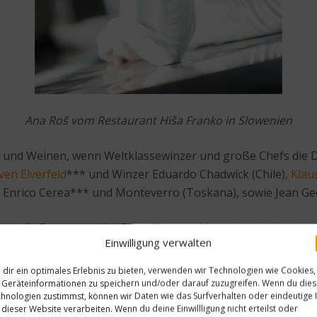
Ana Roš vom Restaurant Hiša Franko in Slowenien
nd Weinen, wenn Weltklassewinzer und große Chefs die Di
ven Elverfeld
*** und Winzer Eduardo Chadwick (Chile),
Klau
d Enrico Cerea*** und Monteverro (Toskana), sowie Jean Ge
 tolle Partner an der Seite: Thomas Martin** und Wein am 
Einwilligung verwalten
rtel (Österreich), Wolfgang Becker** und Baron Patrick de L
 Weltklasseweingüter sowie Hubert Obendorfer* und Weinv
dir ein optimales Erlebnis zu bieten, verwenden wir Technologien wie Cookies,
Geräteinformationen zu speichern und/oder darauf zuzugreifen. Wenn du die
hnologien zustimmst, können wir Daten wie das Surfverhalten oder eindeutige 
 dieser Website verarbeiten. Wenn du deine Einwillligung nicht erteilst oder