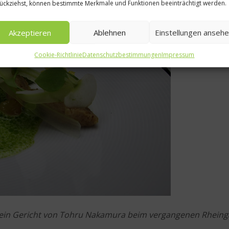
ückziehst, können bestimmte Merkmale und Funktionen beeinträchtigt werden.
Akzeptieren
Ablehnen
Einstellungen anseh
Cookie-Richtlinie
Datenschutzbestimmungen
Impressum
– ein Gericht von Tohru Nakamura beim vergangenen Rhein