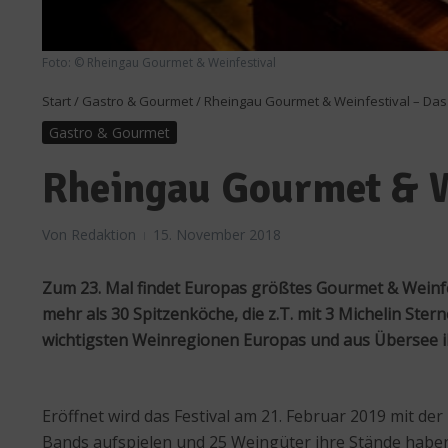
Foto: © Rheingau Gourmet & Weinfestival
Start
/
Gastro & Gourmet
/
Rheingau Gourmet & Weinfestival – Da
Gastro & Gourmet
Rheingau Gourmet & W
Von
Redaktion
15. November 2018
Zum 23. Mal findet Europas größtes Gourmet & Weinfes
mehr als 30 Spitzenköche, die z.T. mit 3 Michelin St
wichtigsten Weinregionen Europas und aus Übersee i
Eröffnet wird das Festival am 21. Februar 2019 mit de
Bands aufspielen und 25 Weingüter ihre Stände haben. 