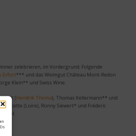
nner zelebrieren, im Vordergrund. Folgende
s Erfort
*** und das Weimgut Château Mont-Redon
orge Klein** und Swiss Wine.
Limit (
Hendrik Thoma
), Thomas Kellermann** und
adoucette (Loire), Ronny Siewert* und Fréderic
iertel.
sen
IDs