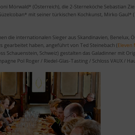
ni Mörwald* (Österreich), die 2-Sterneköche Sebastian Zie
 Güzelcoban* mit seiner türkischen Kochkunst, Mirko Gaul*
en die internationalen Sieger aus Skandinavien, Benelux, 
ts gearbeitet haben, angeführt von Ted Steinebach (
Eleven 
hloss Schauenstein, Schweiz) gestalten das Galadinner mit Or
ampagne Pol Roger / Riedel-Glas-Tasting / Schloss VAUX / H