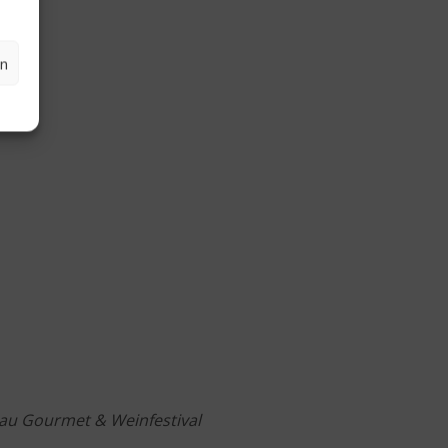
en
gau Gourmet & Weinfestival