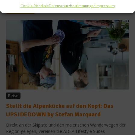
Cookie-Richtlinie
Datenschutzbestimmungen
Impressum
Weiterlesen
Reise
Stellt die Alpenküche auf den Kopf: Das
UPSIDEDOWN by Stefan Marquard
Direkt an der Skipiste und den malerischen Wanderwegen der
Region gelegen, vereinen die ADEA Lifestyle Suites