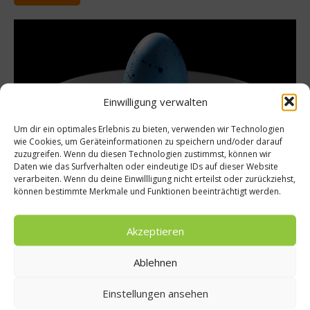
Einwilligung verwalten
Um dir ein optimales Erlebnis zu bieten, verwenden wir Technologien
wie Cookies, um Geräteinformationen zu speichern und/oder darauf
zuzugreifen. Wenn du diesen Technologien zustimmst, können wir
Daten wie das Surfverhalten oder eindeutige IDs auf dieser Website
verarbeiten. Wenn du deine Einwillligung nicht erteilst oder zurückziehst,
können bestimmte Merkmale und Funktionen beeinträchtigt werden.
Reise
Genussvolles Osterfest: Kulinarische
Akzeptieren
Vielfalt im Atlantis Dubai
Von Ostereiersuchen und üppigen Sonntagsbraten bis hin zu
Ablehnen
lebhaften Brunchs und extravaganten Nachmittagstees
verspricht Atlantis Dubai ein unvergessliches Fest mit
Einstellungen ansehen
köstlichen kulinarischen Erlebnissen. ...