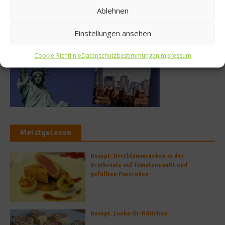
Buchtipp
Ablehnen
Einstellungen ansehen
Cookie-Richtlinie
Datenschutzbestimmungen
Impressum
Meistgelesen
Rezept: Deichlammrücken in der
Brotkruste auf Tomatenconfit und
gefüllten Poveraden
Rezept: Lachs-Ei-Röllchen