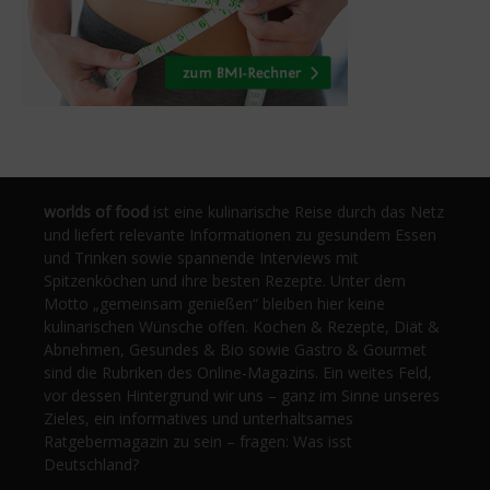
worlds of food
ist eine kulinarische Reise durch das Netz
und liefert relevante Informationen zu gesundem Essen
und Trinken sowie spannende Interviews mit
Spitzenköchen und ihre besten Rezepte. Unter dem
Motto „gemeinsam genießen“ bleiben hier keine
kulinarischen Wünsche offen. Kochen & Rezepte, Diät &
Abnehmen, Gesundes & Bio sowie Gastro & Gourmet
sind die Rubriken des Online-Magazins. Ein weites Feld,
vor dessen Hintergrund wir uns – ganz im Sinne unseres
Zieles, ein informatives und unterhaltsames
Ratgebermagazin zu sein – fragen: Was isst
Deutschland?