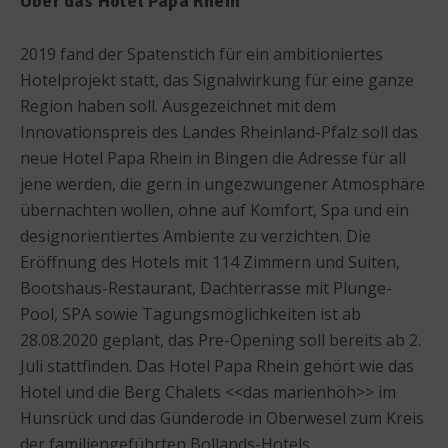
Über das Hotel Papa Rhein
2019 fand der Spatenstich für ein ambitioniertes
Hotelprojekt statt, das Signalwirkung für eine ganze
Region haben soll. Ausgezeichnet mit dem
Innovationspreis des Landes Rheinland-Pfalz soll das
neue Hotel Papa Rhein in Bingen die Adresse für all
jene werden, die gern in ungezwungener Atmosphäre
übernachten wollen, ohne auf Komfort, Spa und ein
designorientiertes Ambiente zu verzichten. Die
Eröffnung des Hotels mit 114 Zimmern und Suiten,
Bootshaus-Restaurant, Dachterrasse mit Plunge-
Pool, SPA sowie Tagungsmöglichkeiten ist ab
28.08.2020 geplant, das Pre-Opening soll bereits ab 2.
Juli stattfinden. Das Hotel Papa Rhein gehört wie das
Hotel und die Berg Chalets <<das marienhöh>> im
Hunsrück und das Günderode in Oberwesel zum Kreis
der familiengeführten Bollands-Hotels.