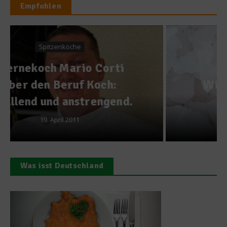
Empfohlen
Ratgeber Gesundheit
Wieviel Salz ist gesund?
13. September 2010
Was isst Deutschland