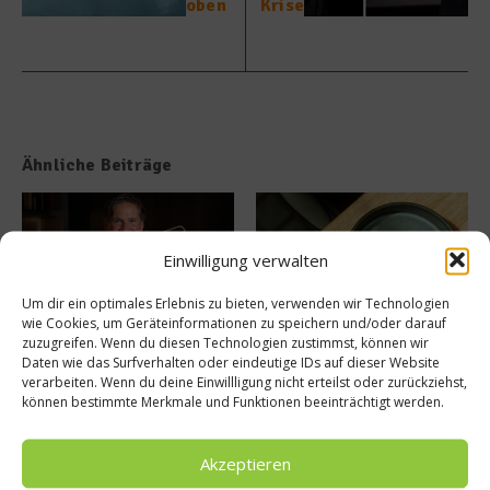
oben
Krise
Ähnliche Beiträge
Einwilligung verwalten
Um dir ein optimales Erlebnis zu bieten, verwenden wir Technologien
wie Cookies, um Geräteinformationen zu speichern und/oder darauf
zuzugreifen. Wenn du diesen Technologien zustimmst, können wir
Coravin – Wie eine
TIAN Bistro – Komplex in der
Daten wie das Surfverhalten oder eindeutige IDs auf dieser Website
medizinische Erfindung die
Simplizität
verarbeiten. Wenn du deine Einwillligung nicht erteilst oder zurückziehst,
Welt des Weins nach ...
30. Juli 2026
können bestimmte Merkmale und Funktionen beeinträchtigt werden.
7. August 2026
Akzeptieren