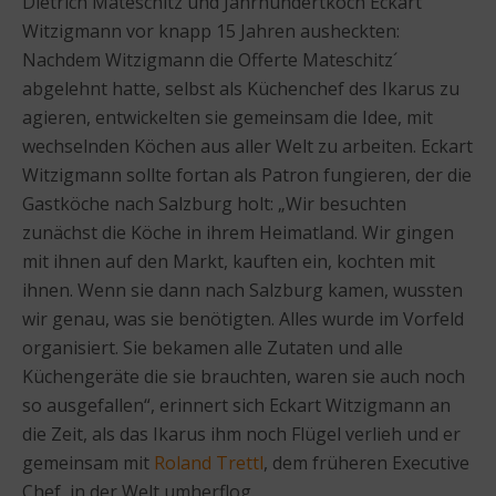
Dietrich Mateschitz und Jahrhundertkoch Eckart
Witzigmann vor knapp 15 Jahren ausheckten:
Nachdem Witzigmann die Offerte Mateschitz´
abgelehnt hatte, selbst als Küchenchef des Ikarus zu
agieren, entwickelten sie gemeinsam die Idee, mit
wechselnden Köchen aus aller Welt zu arbeiten. Eckart
Witzigmann sollte fortan als Patron fungieren, der die
Gastköche nach Salzburg holt: „Wir besuchten
zunächst die Köche in ihrem Heimatland. Wir gingen
mit ihnen auf den Markt, kauften ein, kochten mit
ihnen. Wenn sie dann nach Salzburg kamen, wussten
wir genau, was sie benötigten. Alles wurde im Vorfeld
organisiert. Sie bekamen alle Zutaten und alle
Küchengeräte die sie brauchten, waren sie auch noch
so ausgefallen“, erinnert sich Eckart Witzigmann an
die Zeit, als das Ikarus ihm noch Flügel verlieh und er
gemeinsam mit
Roland Trettl
, dem früheren Executive
Chef, in der Welt umherflog.