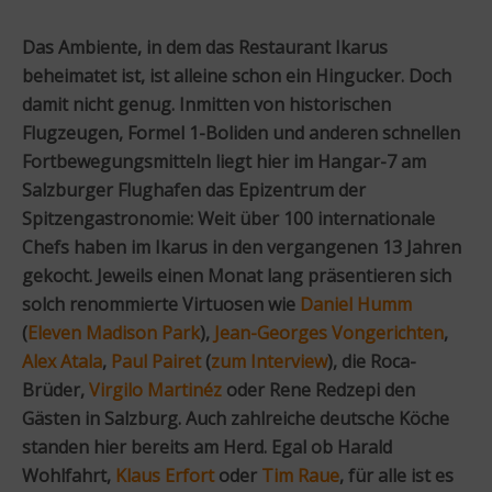
Das Ambiente, in dem das Restaurant Ikarus
beheimatet ist, ist alleine schon ein Hingucker. Doch
damit nicht genug. Inmitten von historischen
Flugzeugen, Formel 1-Boliden und anderen schnellen
Fortbewegungsmitteln liegt hier im Hangar-7 am
Salzburger Flughafen das Epizentrum der
Spitzengastronomie: Weit über 100 internationale
Chefs haben im Ikarus in den vergangenen 13 Jahren
gekocht. Jeweils einen Monat lang präsentieren sich
solch renommierte Virtuosen wie
Daniel Humm
(
Eleven Madison Park
),
Jean-Georges Vongerichten
,
Alex Atala
,
Paul Pairet
(
zum Interview
), die Roca-
Brüder,
Virgilo Martinéz
oder Rene Redzepi den
Gästen in Salzburg. Auch zahlreiche deutsche Köche
standen hier bereits am Herd. Egal ob Harald
Wohlfahrt,
Klaus Erfort
oder
Tim Raue
, für alle ist es