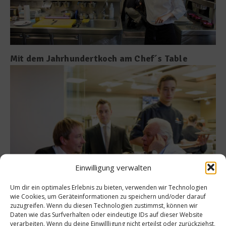
Mit dem Jahrhundertkoch am Chef´s Table
Einwilligung verwalten
Um dir ein optimales Erlebnis zu bieten, verwenden wir Technologien
wie Cookies, um Geräteinformationen zu speichern und/oder darauf
zuzugreifen. Wenn du diesen Technologien zustimmst, können wir
Derk Hoberg und Eckart Witzigmann (©Steffen
Daten wie das Surfverhalten oder eindeutige IDs auf dieser Website
Sinzinger)
verarbeiten. Wenn du deine Einwillligung nicht erteilst oder zurückziehst,