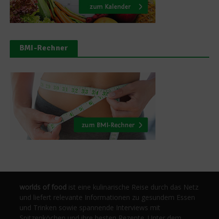
BMI-Rechner
worlds of food
ist eine kulinarische Reise durch das Netz
und liefert relevante Informationen zu gesundem Essen
und Trinken sowie spannende Interviews mit
Spitzenköchen und ihre besten Rezepte. Unter dem