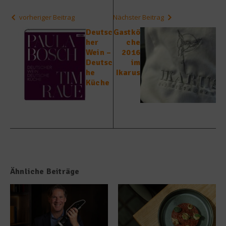
vorheriger Beitrag
Nächster Beitrag
Deutsc
Gastkö
her
che
Wein –
2016
Deutsc
im
he
Ikarus
Küche
Ähnliche Beiträge