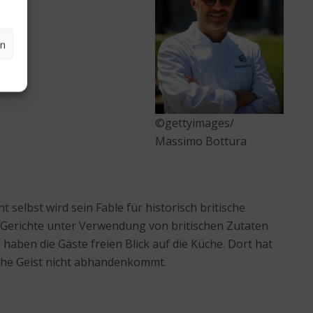
en
©gettyimages/
Massimo Bottura
selbst wird sein Fable für historisch britische
e Gerichte unter Verwendung von britischen Zutaten
 haben die Gäste freien Blick auf die Küche. Dort hat
sche Geist nicht abhandenkommt.