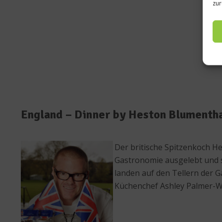
zur
England – Dinner by Heston Blumenth
Der britische Spitzenkoch He
Gastronomie ausgelebt und s
landen auf den Tellern der Gä
Küchenchef Ashley Palmer-Wa