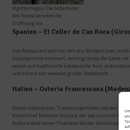
©gettyimages/ Die Mitarbeiter
des Noma bereiten die
Eröffnung vor.
Spanien – El Celler de Can Roca (Giro
Das Restaurant wird von den drei Brüdern Joan, Jordi u
Hauptgerichte kümmert, versorgt Josep die Gäste mit 
setzen auf traditionelle katalanische Kost, präsentie
und erfreut sich weltweit großer Beliebtheit.
Italien – Osteria Francescana (Moden
Neben italienischen Traditionsgerichten werden auch K
Um 
Küchenchef Massimo Bottura, der das Gourmet-Restaur
um 
Tec
Bottura lässt seiner Phantasie bei der Gestaltung der 
auf