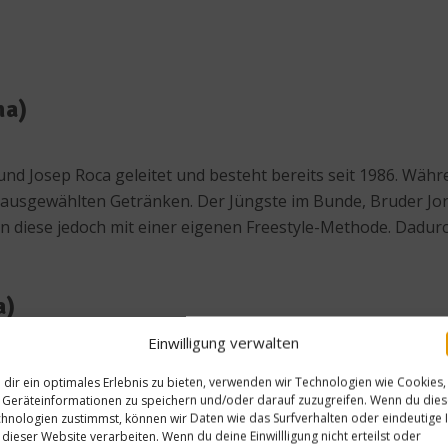
na)
nd Josep Roca geleitet und besteht bereits seit 1986. Währe
ausgewählten Getränken. Der Jüngste im Bunde, Bruder Jordi
ren diese jedoch mit einer eigenen Freestyle-Methode. Dadu
a)
Einwilligung verwalten
lassiker sowie saisonale Platten der experimentellen Küche 
dir ein optimales Erlebnis zu bieten, verwenden wir Technologien wie Cookies,
ant 1995 eröffnete. Spektakuläre Gerichte warten auf die 
Geräteinformationen zu speichern und/oder darauf zuzugreifen. Wenn du die
hnologien zustimmst, können wir Daten wie das Surfverhalten oder eindeutige 
Speisen freien Lauf.
 dieser Website verarbeiten. Wenn du deine Einwillligung nicht erteilst oder