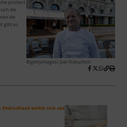
che postiert
sich die
nen die
t gibt es
©gettyimages/ Joёl Robuchon
n Deutschland weitet sich aus