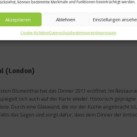
ückziehst, können bestimmte Merkmale und Funktionen beeinträchtigt werden.
Akzeptieren
Ablehnen
Einstellungen anseh
Cookie-Richtlinie
Datenschutzbestimmungen
Impressum
al (London)
ston Blumenthal hat das Dinner 2011 eröffnet. Im Restaurant 
piegelt sich auch auf der Karte wieder. Historisch geprägt
ste. Durch eine Glaswand, die vor der Küche angebracht ist,
tts das Sagen und sorgt dafür, dass dem Dinner der briti