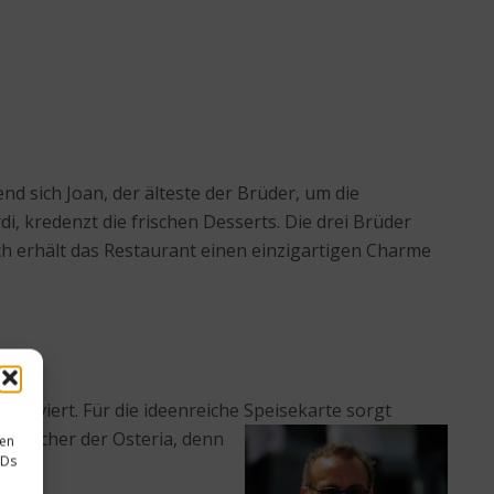
nd sich Joan, der älteste der Brüder, um die
, kredenzt die frischen Desserts. Die drei Brüder
rch erhält das Restaurant einen einzigartigen Charme
serviert. Für die ideenreiche Speisekarte sorgt
Besucher der Osteria, denn
sen
IDs