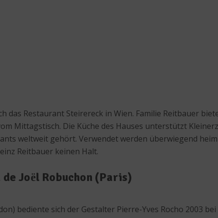
ch das Restaurant Steirereck in Wien. Familie Reitbauer bie
r vom Mittagstisch. Die Küche des Hauses unterstützt Klein
urants weltweit gehört. Verwendet werden überwiegend hei
inz Reitbauer keinen Halt.
 de Joёl Robuchon (Paris)
on) bediente sich der Gestalter Pierre-Yves Rocho 2003 bei