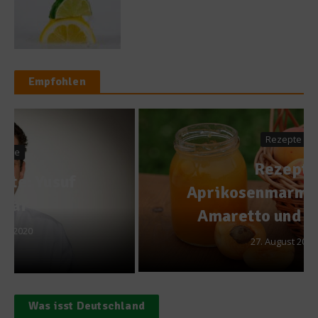
Empfohlen
Rezepte
Rezept:
Aprikosenmarmelade mit
Amaretto und Mandeln
27. August 2014
Was isst Deutschland