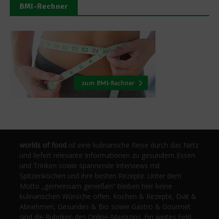
BMI-Rechner
worlds of food
ist eine kulinarische Reise durch das Netz
und liefert relevante Informationen zu gesundem Essen
und Trinken sowie spannende Interviews mit
Spitzenköchen und ihre besten Rezepte. Unter dem
Motto „gemeinsam genießen“ bleiben hier keine
kulinarischen Wünsche offen. Kochen & Rezepte, Diät &
Abnehmen, Gesundes & Bio sowie Gastro & Gourmet
sind die Rubriken des Online-Magazins. Ein weites Feld,