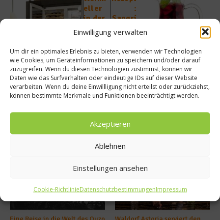
eller
:
in der
Sangrí
Küche
a
Einwilligung verwalten
Um dir ein optimales Erlebnis zu bieten, verwenden wir Technologien
wie Cookies, um Geräteinformationen zu speichern und/oder darauf
zuzugreifen. Wenn du diesen Technologien zustimmst, können wir
Daten wie das Surfverhalten oder eindeutige IDs auf dieser Website
verarbeiten. Wenn du deine Einwillligung nicht erteilst oder zurückziehst,
können bestimmte Merkmale und Funktionen beeinträchtigt werden.
Akzeptieren
Ähnliche Beiträge
Ablehnen
Einstellungen ansehen
Cookie-Richtlinie
Datenschutzbestimmungen
Impressum
Eine Reise in die Welt des Ouzo
Waldorf Astoria serviert den