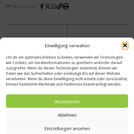
Beitrag teilen
vorheriger Beitrag
Nächster Beitrag
Einwilligung verwalten
Erdbee
Kuche
ren
n
Um dir ein optimales Erlebnis zu bieten, verwenden wir Technologien
jetzt
stürze
wie Cookies, um Geräteinformationen zu speichern und/oder darauf
aus
n – So
zuzugreifen. Wenn du diesen Technologien zustimmst, können wir
der
bleibt
Daten wie das Surfverhalten oder eindeutige IDs auf dieser Website
Region
der
verarbeiten. Wenn du deine Einwillligung nicht erteilst oder zurückziehst,
kaufen
Kuche
können bestimmte Merkmale und Funktionen beeinträchtigt werden.
n ganz
Akzeptieren
Ablehnen
Einstellungen ansehen
Ähnliche Beiträge