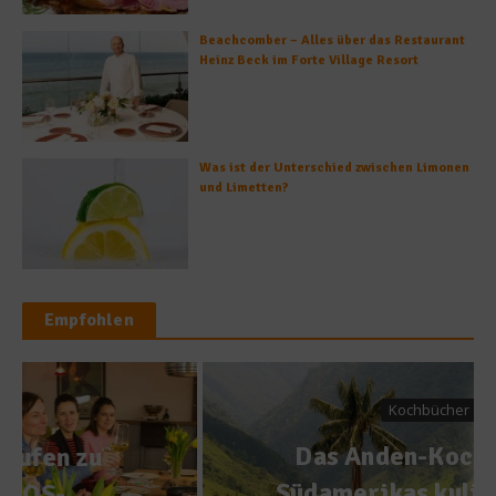
Beachcomber – Alles über das Restaurant
Heinz Beck im Forte Village Resort
Was ist der Unterschied zwischen Limonen
und Limetten?
Empfohlen
Kochbücher
Das Anden-Kochbuch –
Südamerikas kulinarische