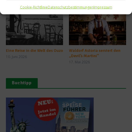
Cookie-Richtlinie
Datenschutzbestimmungen
Impressum
Eine Reise in die Welt des Ouzo
Waldorf Astoria serviert den
„Devil’s Martini“
10. Juni 2026
17. Mai 2026
Buchtipp