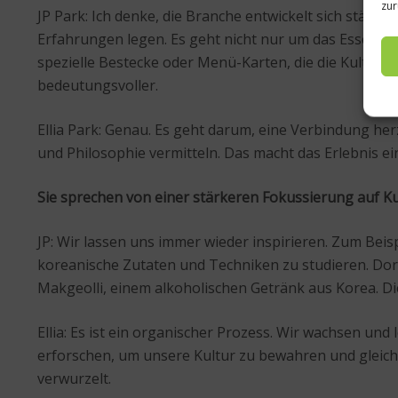
zur
JP Park: Ich denke, die Branche entwickelt sich ständ
Erfahrungen legen. Es geht nicht nur um das Essen, son
spezielle Bestecke oder Menü-Karten, die die Kultur 
bedeutungsvoller.
Ellia Park: Genau. Es geht darum, eine Verbindung herz
und Philosophie vermitteln. Das macht das Erlebnis ein
Sie sprechen von einer stärkeren Fokussierung auf K
JP: Wir lassen uns immer wieder inspirieren. Zum Beis
koreanische Zutaten und Techniken zu studieren. Dor
Makgeolli, einem alkoholischen Getränk aus Korea. Di
Ellia: Es ist ein organischer Prozess. Wir wachsen un
erforschen, um unsere Kultur zu bewahren und gleichze
verwurzelt.