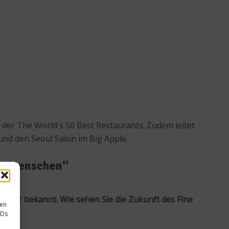
 der The World´s 50 Best Restaurants. Zudem leitet
und den Seoul Salon im Big Apple.
hen Menschen“
e sehr bekannt. Wie sehen Sie die Zukunft des Fine
sen
IDs