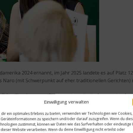
merika 2024 ernannt, im Jahr 2025 landete es auf Platz 12
Naro (mit Schwerpunkt auf eher traditionellen Gerichten) 
: „Die Gastronomie ist eine Brücke zwisc
Einwilligung verwalten
dir ein optimales Erlebnis zu bieten, verwenden wir Technologien wie Cookies,
ehmen. Sie sind beide in der internationalen Gastronomieszen
Geräteinformationen zu speichern und/oder darauf zuzugreifen. Wenn du die
en und wirtschaftlichen Herausforderungen geprägt ist?
hnologien zustimmst, können wir Daten wie das Surfverhalten oder eindeutige 
 dieser Website verarbeiten. Wenn du deine Einwillligung nicht erteilst oder