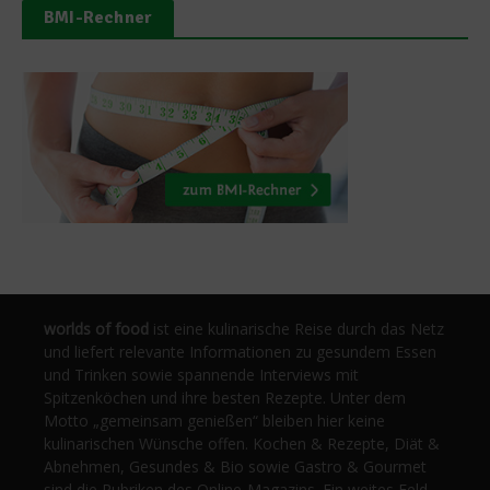
BMI-Rechner
worlds of food
ist eine kulinarische Reise durch das Netz
und liefert relevante Informationen zu gesundem Essen
und Trinken sowie spannende Interviews mit
Spitzenköchen und ihre besten Rezepte. Unter dem
Motto „gemeinsam genießen“ bleiben hier keine
kulinarischen Wünsche offen. Kochen & Rezepte, Diät &
Abnehmen, Gesundes & Bio sowie Gastro & Gourmet
sind die Rubriken des Online-Magazins. Ein weites Feld,