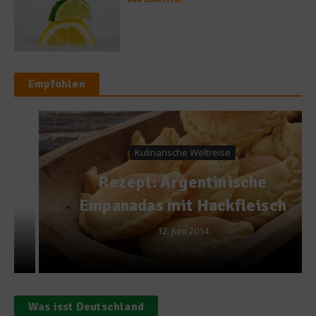
Empfohlen
Kulinarische Weltreise
Rezept: Argentinische
Empanadas mit Hackfleisch
12. Juni 2014
Was isst Deutschland