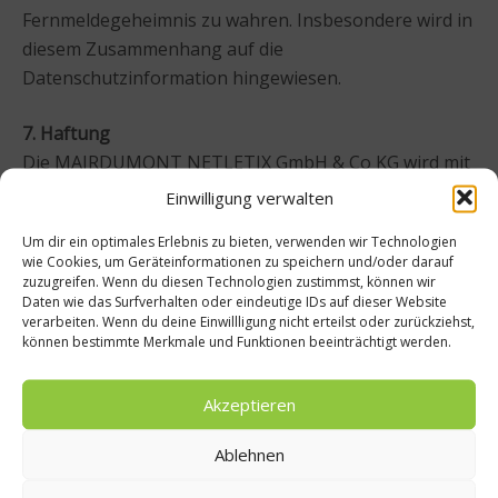
Fernmeldegeheimnis zu wahren. Insbesondere wird in
diesem Zusammenhang auf die
Datenschutzinformation hingewiesen.
7. Haftung
Die MAIRDUMONT NETLETIX GmbH & Co KG wird mit
der Aushändigung des Gewinns von allen
Einwilligung verwalten
Verpflichtungen frei, sofern sich nicht aus diesen
Um dir ein optimales Erlebnis zu bieten, verwenden wir Technologien
Regelungen schon ein früherer Zeitpunkt ergibt.
wie Cookies, um Geräteinformationen zu speichern und/oder darauf
Für Sachmängel an dem Gewinn haftet die
zuzugreifen. Wenn du diesen Technologien zustimmst, können wir
Daten wie das Surfverhalten oder eindeutige IDs auf dieser Website
MAIRDUMONT NETLETIX GmbH & Co KG nicht.
verarbeiten. Wenn du deine Einwillligung nicht erteilst oder zurückziehst,
können bestimmte Merkmale und Funktionen beeinträchtigt werden.
Die MAIRDUMONT NETLETIX GmbH & Co KG haftet
nur für Schäden, welche von MAIRDUMONT
Akzeptieren
NETLETIX GmbH & Co KG oder einem seiner
Erfüllungsgehilfen vorsätzlich oder grob fahrlässig
Ablehnen
oder durch die Verletzung von Kardinalspflichten