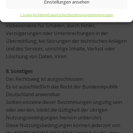
Einstellungen ansehen
verursacht wurde. Dies gilt nicht für Schäden durch die
Verletzung von Leben, Körper und/ oder Gesundheit.
Cookie-Richtlinie
Datenschutzbestimmungen
Impressum
Voranstehende Haftungsbeschränkung gilt
insbesondere für Schäden, durch Fehler,
Verzögerungen oder Unterbrechungen in der
Übermittlung, bei Störungen der technischen Anlagen
und des Services, unrichtige Inhalte, Verlust oder
Löschung von Daten, Viren.
8. Sonstiges
Der Rechtsweg ist ausgeschlossen.
Es ist ausschließlich das Recht der Bundesrepublik
Deutschland anwendbar.
Sollten einzelne dieser Bestimmungen ungültig sein
oder werden, bleibt die Gültigkeit der übrigen
Nutzungsbedingungen hiervon unberührt.
Diese Nutzungsbedingungen können jederzeit von