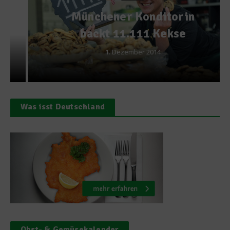
Münchener Konditorin
backt 11.111 Kekse
1. Dezember 2014
Was isst Deutschland
Obst- & Gemüsekalender