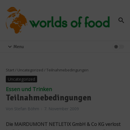
Zum Inhalt springen
Menu
Start
/
Uncategorized
/
Teilnahmebedingungen
Uncategorized
Essen und Trinken
Teilnahmebedingungen
Von
Stefan Böhm
7. November 2009
Die MAIRDUMONT NETLETIX GmbH & Co KG verlost