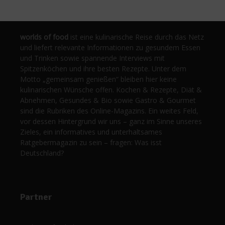
worlds of food
ist eine kulinarische Reise durch das Netz
und liefert relevante Informationen zu gesundem Essen
und Trinken sowie spannende Interviews mit
Spitzenköchen und ihre besten Rezepte. Unter dem
Motto „gemeinsam genießen“ bleiben hier keine
kulinarischen Wünsche offen. Kochen & Rezepte, Diät &
Abnehmen, Gesundes & Bio sowie Gastro & Gourmet
sind die Rubriken des Online-Magazins. Ein weites Feld,
vor dessen Hintergrund wir uns – ganz im Sinne unseres
Zieles, ein informatives und unterhaltsames
Ratgebermagazin zu sein – fragen: Was isst
Deutschland?
Partner