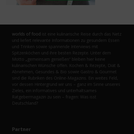
worlds of food
ist eine kulinarische Reise durch das Netz
und liefert relevante Informationen zu gesundem Essen
und Trinken sowie spannende Interviews mit
Spitzenköchen und ihre besten Rezepte. Unter dem
Motto „gemeinsam genießen“ bleiben hier keine
kulinarischen Wünsche offen. Kochen & Rezepte, Diät &
Abnehmen, Gesundes & Bio sowie Gastro & Gourmet
sind die Rubriken des Online-Magazins. Ein weites Feld,
vor dessen Hintergrund wir uns – ganz im Sinne unseres
Zieles, ein informatives und unterhaltsames
Ratgebermagazin zu sein – fragen: Was isst
Deutschland?
Partner