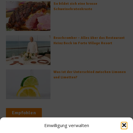
So bildet sich eine krosse
Schweinebratenkruste
Beachcomber – Alles über das Restaurant
Heinz Beck im Forte Village Resort
Was ist der Unterschied zwischen Limonen
und Limetten?
Empfohlen
Einwilligung verwalten