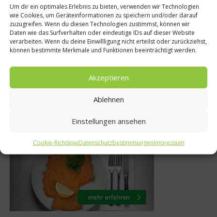
Um dir ein optimales Erlebnis zu bieten, verwenden wir Technologien
Co
Rezepte
wie Cookies, um Geräteinformationen zu speichern und/oder darauf
zuzugreifen. Wenn du diesen Technologien zustimmst, können wir
er Flasche:
Tomaten-Käse-Ome
Daten wie das Surfverhalten oder eindeutige IDs auf dieser Website
verarbeiten. Wenn du deine Einwillligung nicht erteilst oder zurückziehst,
im Interview
Zwei
können bestimmte Merkmale und Funktionen beeinträchtigt werden.
er 2016
7. März 2017
Akzeptieren
Ablehnen
Was isst Deutschland
Einstellungen ansehen
Cookie-Richtlinie
Datenschutzbestimmungen
Impressum