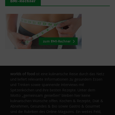
BMI-Rechner
worlds of food
ist eine kulinarische Reise durch das Netz
und liefert relevante Informationen zu gesundem Essen
und Trinken sowie spannende Interviews mit
Spitzenköchen und ihre besten Rezepte. Unter dem
Motto „gemeinsam genießen“ bleiben hier keine
kulinarischen Wünsche offen. Kochen & Rezepte, Diät &
Abnehmen, Gesundes & Bio sowie Gastro & Gourmet
sind die Rubriken des Online-Magazins. Ein weites Feld,