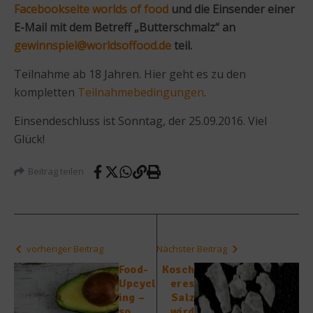
Facebookseite worlds of food
und die Einsender einer
E-Mail mit dem Betreff „Butterschmalz“ an
gewinnspiel@worldsoffood.de
teil.
Teilnahme ab 18 Jahren. Hier geht es zu den
kompletten
Teilnahmebedingungen
.
Einsendeschluss ist Sonntag, der 25.09.2016. Viel
Glück!
Beitrag teilen
vorheriger Beitrag
Nächster Beitrag
Food-
Kosch
Upcycl
eres
ing –
Salz
so
wird