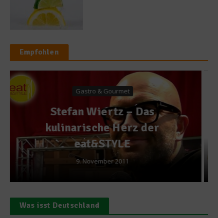
Empfohlen
Spargelwelten
Rezept: Crème Brûlée vom
weißen Spargel
30. April 2014
Was isst Deutschland