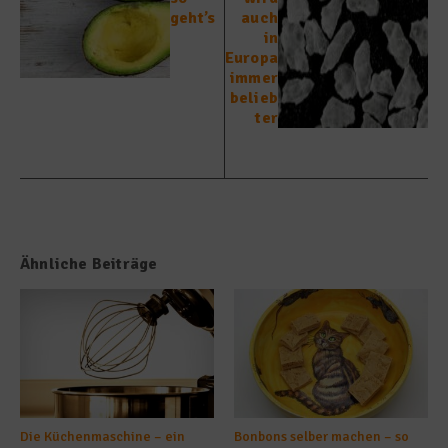
geht’s
auch
in
Europa
immer
belieb
ter
Ähnliche Beiträge
Die Küchenmaschine – ein
Bonbons selber machen – so