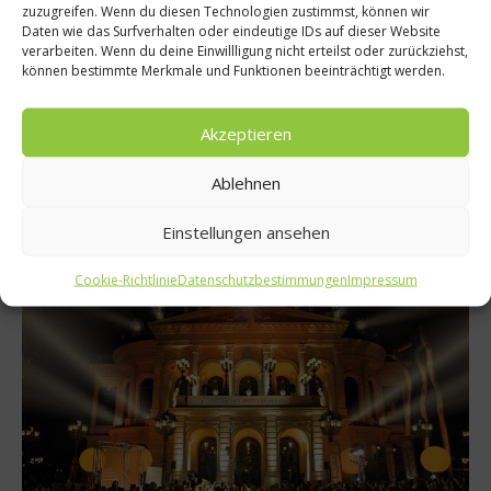
Reise
zuzugreifen. Wenn du diesen Technologien zustimmst, können wir
Daten wie das Surfverhalten oder eindeutige IDs auf dieser Website
„Prinz von Hessen“ – Die neue Dachmarke
verarbeiten. Wenn du deine Einwillligung nicht erteilst oder zurückziehst,
können bestimmte Merkmale und Funktionen beeinträchtigt werden.
Mit der neuen Dachmarke „Prinz von Hessen“ bündelt die
Hessische Hausstiftung ihr touristisches Portfolio und macht
Akzeptieren
so ihre Hotels, das hauseigene Weingut und weitere
Unternehmen in Hessen und Schleswig-Holstein fit für die
Zukunft....
Ablehnen
Weiterlesen
Einstellungen ansehen
Cookie-Richtlinie
Datenschutzbestimmungen
Impressum