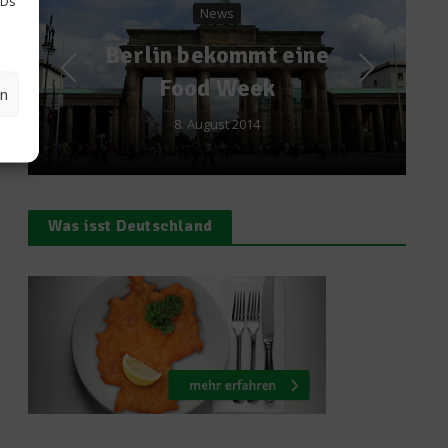
IDs
ws
Rezepte
kommt eine
Rezept: Bärlauch
 Week
en
16. April 2014
st 2014
Was isst Deutschland