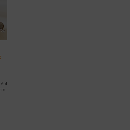
t
 Auf
ern