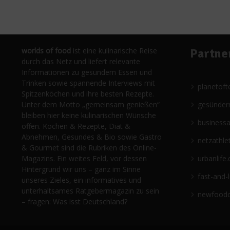
worlds of food
ist eine kulinarische Reise
Partne
durch das Netz und liefert relevante
Informationen zu gesundem Essen und
Trinken sowie spannende Interviews mit
planetoft
Spitzenköchen und ihre besten Rezepte.
Unter dem Motto „gemeinsam genießen“
gesünder
bleiben hier keine kulinarischen Wünsche
business
offen. Kochen & Rezepte, Diät &
Abnehmen, Gesundes & Bio sowie Gastro
netzathle
& Gourmet sind die Rubriken des Online-
Magazins. Ein weites Feld, vor dessen
urbanlife.
Hintergrund wir uns – ganz im Sinne
fast-and-
unseres Zieles, ein informatives und
unterhaltsames Ratgebermagazin zu sein
newfoodc
– fragen: Was isst Deutschland?