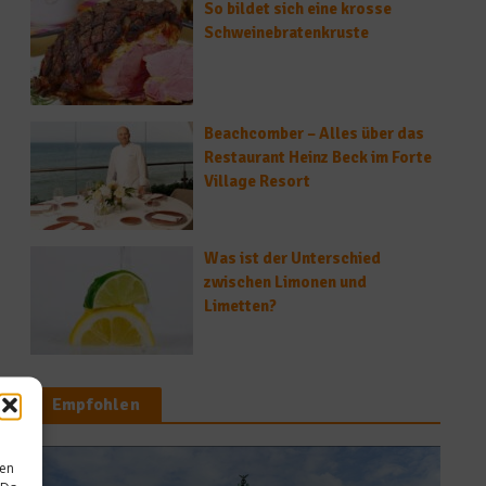
So bildet sich eine krosse
Schweinebratenkruste
Beachcomber – Alles über das
Restaurant Heinz Beck im Forte
Village Resort
Was ist der Unterschied
zwischen Limonen und
Limetten?
Empfohlen
sen