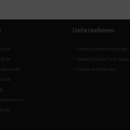
r
Unternehmen
ech.de
Datenschutzbestimmungen
net.de
Redaktionsbüro Derk Hober
andmore.de
Cookie-Richtlinie (EU)
ten.de
de
luxurious.com
ity.de