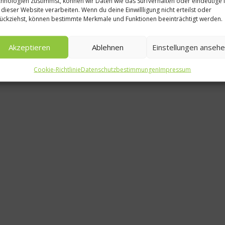
hnologien zustimmst, können wir Daten wie das Surfverhalten oder eindeutige 
Ne
 dieser Website verarbeiten. Wenn du deine Einwillligung nicht erteilst oder
ückziehst, können bestimmte Merkmale und Funktionen beeinträchtigt werden.
Berlin be
Food
Akzeptieren
Ablehnen
Einstellungen anseh
8. Augu
Cookie-Richtlinie
Datenschutzbestimmungen
Impressum