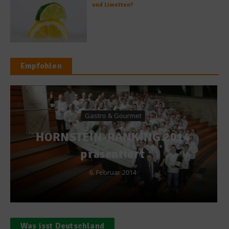
und Limetten?
Empfohlen
Diäten
14
Diät-Serie: Brigitte, eine
Freundin zum Abnehmen
1. Februar 2011
Was isst Deutschland