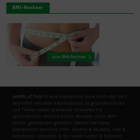
BMI-Rechner
worlds of food
ist eine kulinarische Reise durch das Netz
und liefert relevante Informationen zu gesundem Essen
und Trinken sowie spannende Interviews mit
Spitzenköchen und ihre besten Rezepte. Unter dem
Motto „gemeinsam genießen“ bleiben hier keine
kulinarischen Wünsche offen. Kochen & Rezepte, Diät &
Abnehmen, Gesundes & Bio sowie Gastro & Gourmet