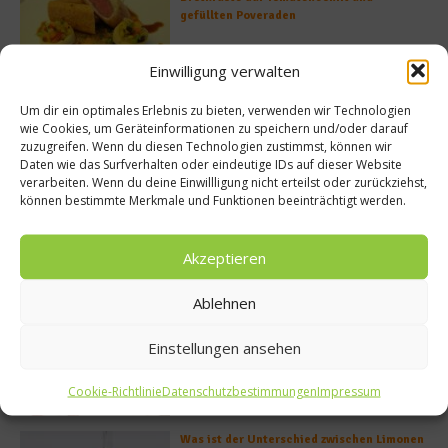
gefüllten Poveraden
Einwilligung verwalten
Rezept: Lachs-Ei-Röllchen
Um dir ein optimales Erlebnis zu bieten, verwenden wir Technologien
wie Cookies, um Geräteinformationen zu speichern und/oder darauf
zuzugreifen. Wenn du diesen Technologien zustimmst, können wir
Daten wie das Surfverhalten oder eindeutige IDs auf dieser Website
verarbeiten. Wenn du deine Einwillligung nicht erteilst oder zurückziehst,
können bestimmte Merkmale und Funktionen beeinträchtigt werden.
So bildet sich eine krosse
Schweinebratenkruste
Akzeptieren
Ablehnen
Beachcomber – Alles über das Restaurant
Heinz Beck im Forte Village Resort
Einstellungen ansehen
Cookie-Richtlinie
Datenschutzbestimmungen
Impressum
Was ist der Unterschied zwischen Limonen