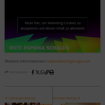
Klicke hier, um Marketing-Cookies zu
akzeptieren und diesen Inhalt zu aktivieren
Weitere Informationen:
www.diekochgarage.com
Beitrag teilen
vorheriger Beitrag
Nächster Beitrag
Infusio
So