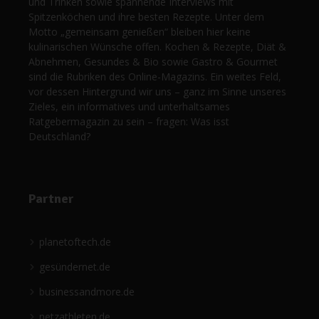
und Trinken sowie spannende Interviews mit
Spitzenköchen und ihre besten Rezepte. Unter dem
Motto „gemeinsam genießen“ bleiben hier keine
kulinarischen Wünsche offen. Kochen & Rezepte, Diät &
Abnehmen, Gesundes & Bio sowie Gastro & Gourmet
sind die Rubriken des Online-Magazins. Ein weites Feld,
vor dessen Hintergrund wir uns – ganz im Sinne unseres
Zieles, ein informatives und unterhaltsames
Ratgebermagazin zu sein – fragen: Was isst
Deutschland?
Partner
planetoftech.de
gesündernet.de
businessandmore.de
netzathleten.de