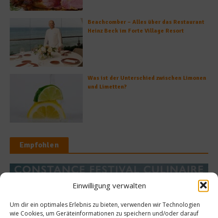
Beachcomber – Alles über das Restaurant
Heinz Beck im Forte Village Resort
Was ist der Unterschied zwischen Limonen
und Limetten?
Empfohlen
Einwilligung verwalten
News
Rezept
merer gewinnt
Um dir ein optimales Erlebnis zu bieten, verwenden wir Technologien
wie Cookies, um Geräteinformationen zu speichern und/oder darauf