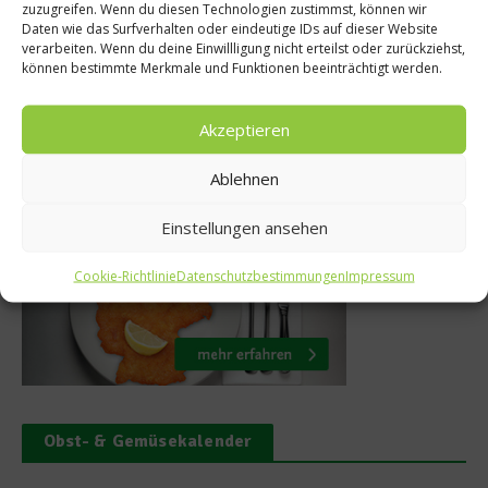
Rezept: Fisc
ance Festival
zuzugreifen. Wenn du diesen Technologien zustimmst, können wir
Daten wie das Surfverhalten oder eindeutige IDs auf dieser Website
inaire
13. Februar
verarbeiten. Wenn du deine Einwillligung nicht erteilst oder zurückziehst,
können bestimmte Merkmale und Funktionen beeinträchtigt werden.
März 2022
Akzeptieren
Ablehnen
Was isst Deutschland
Einstellungen ansehen
Cookie-Richtlinie
Datenschutzbestimmungen
Impressum
Obst- & Gemüsekalender