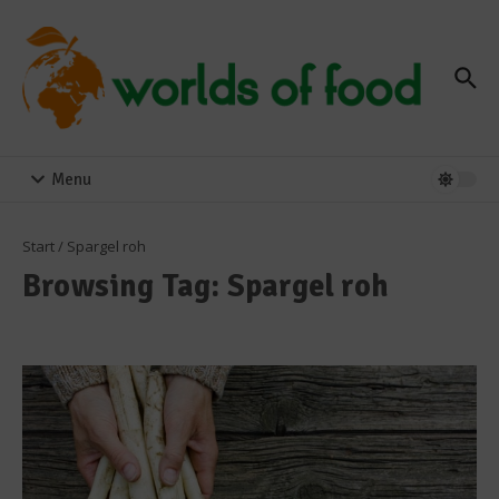
Zum Inhalt springen
Menu
Start
/
Spargel roh
Browsing Tag: Spargel roh