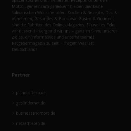
Spitzenköchen und ihre besten Rezepte. Unter dem
Motto „gemeinsam genießen“ bleiben hier keine
kulinarischen Wünsche offen. Kochen & Rezepte, Diät &
Abnehmen, Gesundes & Bio sowie Gastro & Gourmet
sind die Rubriken des Online-Magazins. Ein weites Feld,
vor dessen Hintergrund wir uns – ganz im Sinne unseres
Zieles, ein informatives und unterhaltsames
Ratgebermagazin zu sein – fragen: Was isst
Deutschland?
Partner
planetoftech.de
gesündernet.de
businessandmore.de
netzathleten.de