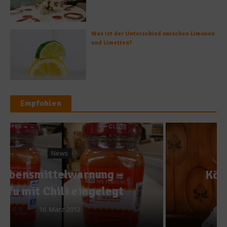
Was ist der Unterschied zwischen Limonen
und Limetten?
Empfohlen
Spitzenköche
Köche à la Carte: Maike
Menzel
17. März 2019