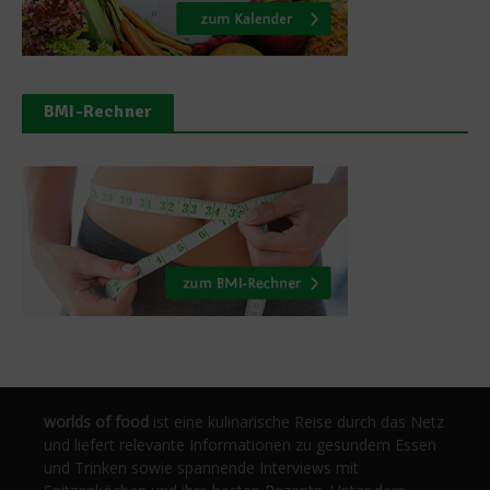
BMI-Rechner
worlds of food
ist eine kulinarische Reise durch das Netz
und liefert relevante Informationen zu gesundem Essen
und Trinken sowie spannende Interviews mit