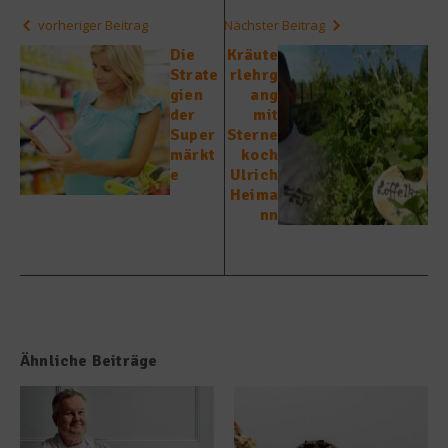
vorheriger Beitrag
Nächster Beitrag
Die
Kräute
Strate
rlehrg
gien
ang
der
mit
Super
Sterne
märkt
koch
e
Ulrich
Heima
nn
Ähnliche Beiträge