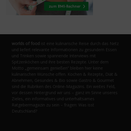
worlds of food
ist eine kulinarische Reise durch das Netz
und liefert relevante Informationen zu gesundem Essen
und Trinken sowie spannende Interviews mit
Spitzenköchen und ihre besten Rezepte. Unter dem
Motto „gemeinsam genießen“ bleiben hier keine
kulinarischen Wünsche offen. Kochen & Rezepte, Diät &
Abnehmen, Gesundes & Bio sowie Gastro & Gourmet
sind die Rubriken des Online-Magazins. Ein weites Feld,
vor dessen Hintergrund wir uns – ganz im Sinne unseres
Zieles, ein informatives und unterhaltsames
Ratgebermagazin zu sein – fragen: Was isst
Deutschland?