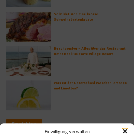
So bildet sich eine krosse
Schweinebratenkruste
Beachcomber – Alles über das Restaurant
Heinz Beck im Forte Village Resort
Was ist der Unterschied zwischen Limonen
und Limetten?
Empfohlen
Einwilligung verwalten