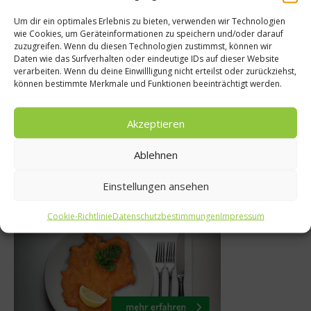
Um dir ein optimales Erlebnis zu bieten, verwenden wir Technologien
wie Cookies, um Geräteinformationen zu speichern und/oder darauf
Rezepte
zuzugreifen. Wenn du diesen Technologien zustimmst, können wir
ipps
Daten wie das Surfverhalten oder eindeutige IDs auf dieser Website
Geschmor
verarbeiten. Wenn du deine Einwillligung nicht erteilst oder zurückziehst,
ffeln lagert
Schweinebacke a
können bestimmte Merkmale und Funktionen beeinträchtigt werden.
Käse-Pür
er 2014
Akzeptieren
9. Juli 2016
Ablehnen
Einstellungen ansehen
Was isst Deutschland
Cookie-Richtlinie
Datenschutzbestimmungen
Impressum