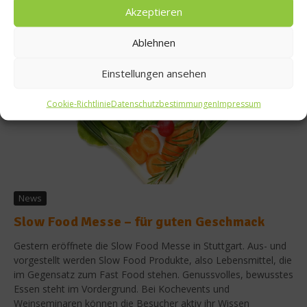
Weiterlesen
Akzeptieren
Ablehnen
Einstellungen ansehen
Cookie-Richtlinie
Datenschutzbestimmungen
Impressum
News
Slow Food Messe – für guten Geschmack
Gestern eröffnete die Slow Food Messe in Stuttgart. Aus- und
vorgestellt werden Slow Food Produkte, also Lebensmittel, die
im Gegensatz zum Fast Food stehen. Genussvolles, bewusstes
Essen steht im Vordergrund. Bei Kochevents und
Weinseminaren können die Besucher aktiv ihr Wissen