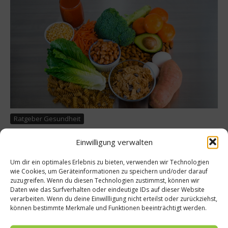
Ratgeber Gesundheit
Essen mit Mehrwert? Wir erklären
Einwilligung verwalten
Functional Food und Co.
Um dir ein optimales Erlebnis zu bieten, verwenden wir Technologien
Seit McDonalds, Burger King und anderen Fast Food-Ketten
wie Cookies, um Geräteinformationen zu speichern und/oder darauf
wissen die meisten, was Fast Food bedeutet. Neuere Trends
zuzugreifen. Wenn du diesen Technologien zustimmst, können wir
wie Brain Food, Functional Food und Design Food haben zwar
Daten wie das Surfverhalten oder eindeutige IDs auf dieser Website
verarbeiten. Wenn du deine Einwillligung nicht erteilst oder zurückziehst,
schillernde Namen, aber was verbirgt sich dahinter? Hier gibt
können bestimmte Merkmale und Funktionen beeinträchtigt werden.
es Erklärungen:...