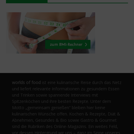
worlds of food
ist eine kulinarische Reise durch das Netz
und liefert relevante Informationen zu gesundem Essen
und Trinken sowie spannende Interviews mit
Spitzenköchen und ihre besten Rezepte. Unter dem
Motto „gemeinsam genießen“ bleiben hier keine
kulinarischen Wünsche offen. Kochen & Rezepte, Diät &
Abnehmen, Gesundes & Bio sowie Gastro & Gourmet
sind die Rubriken des Online-Magazins. Ein weites Feld,
vor dessen Hintergrund wir uns – ganz im Sinne unseres