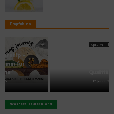
Empfohlen
Spitzenköche
Nobu Matsuhisa: „Unsere
Gäste wünschen sich
Qualität“
12. Juni 2025
Was isst Deutschland