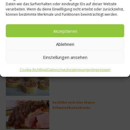
Daten wie das Surfverhalten oder eindeutige IDs auf dieser Website
verarbeiten. Wenn du deine Einwillligung nicht erteilst oder zurückziehst,
können bestimmte Merkmale und Funktionen beeinträchtigt werden.
Meistgelesen
Akzeptieren
Rezept: Deichlammrücken in der
Brotkruste auf Tomatenconfit und
Ablehnen
gefüllten Poveraden
Einstellungen ansehen
Rezept: Lachs-Ei-Röllchen
Cookie-Richtlinie
Datenschutzbestimmungen
Impressum
So bildet sich eine krosse
Schweinebratenkruste