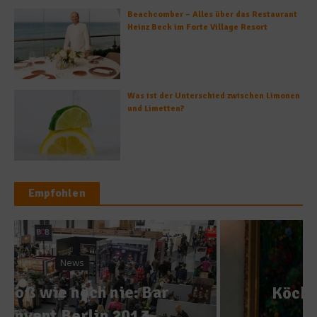
Beachcomber – Alles über das Restaurant
Heinz Beck im Forte Village Resort
Was ist der Unterschied zwischen Limonen
und Limetten?
Empfohlen
Spitzenköche
Köche à la Carte – Kilian
Frank