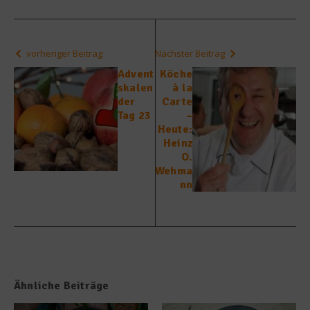
vorheriger Beitrag
Nächster Beitrag
Advent
Köche
skalen
à la
der
Carte
Tag 23
–
Heute:
Heinz
O.
Wehma
nn
Ähnliche Beiträge