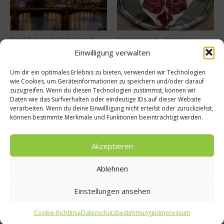
Frankfurt wird Gastgeber der
Fleischeslust – Tegernseer
Michelin Guide Ceremony
Wagyu
Einwilligung verwalten
17. Februar 2025
28. September 2023
Um dir ein optimales Erlebnis zu bieten, verwenden wir Technologien
wie Cookies, um Geräteinformationen zu speichern und/oder darauf
zuzugreifen. Wenn du diesen Technologien zustimmst, können wir
Buchtipp
Daten wie das Surfverhalten oder eindeutige IDs auf dieser Website
verarbeiten. Wenn du deine Einwillligung nicht erteilst oder zurückziehst,
können bestimmte Merkmale und Funktionen beeinträchtigt werden.
Akzeptieren
Ablehnen
Einstellungen ansehen
Cookie-Richtlinie
Datenschutzbestimmungen
Impressum