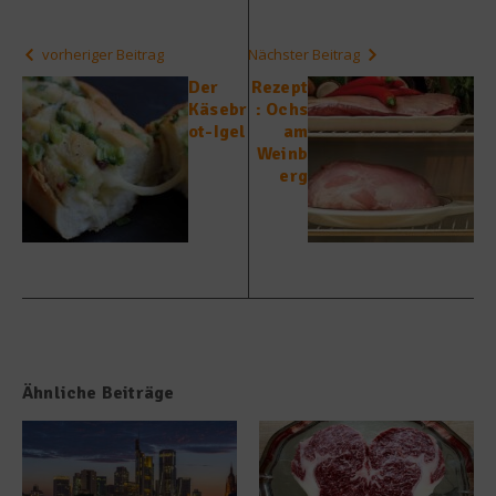
vorheriger Beitrag
Nächster Beitrag
Der
Rezept
Käsebr
: Ochs
ot-Igel
am
Weinb
erg
Ähnliche Beiträge