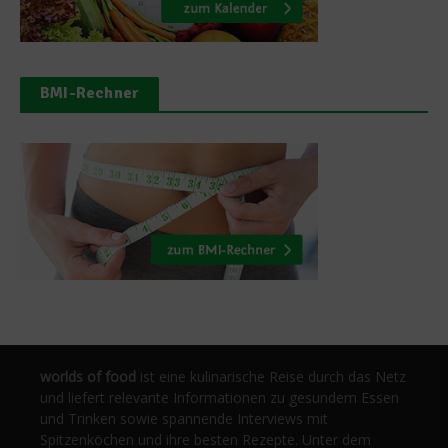
BMI-Rechner
worlds of food
ist eine kulinarische Reise durch das Netz
und liefert relevante Informationen zu gesundem Essen
und Trinken sowie spannende Interviews mit
Spitzenköchen und ihre besten Rezepte. Unter dem