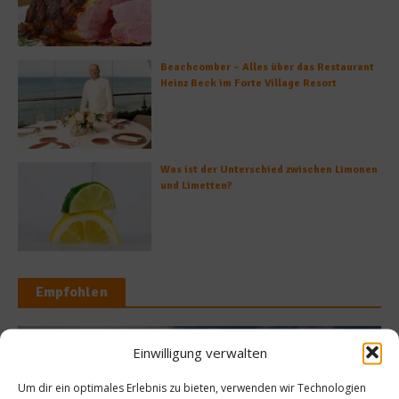
Beachcomber – Alles über das Restaurant
Heinz Beck im Forte Village Resort
Was ist der Unterschied zwischen Limonen
und Limetten?
Empfohlen
Einwilligung verwalten
News
Ra
Um dir ein optimales Erlebnis zu bieten, verwenden wir Technologien