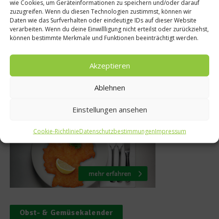
ein am Berg 2020:
Abwehr
wie Cookies, um Geräteinformationen zu speichern und/oder darauf
zuzugreifen. Wenn du diesen Technologien zustimmst, können wir
uss-Gipfeltreffen in
Ernähr
Daten wie das Surfverhalten oder eindeutige IDs auf dieser Website
verarbeiten. Wenn du deine Einwillligung nicht erteilst oder zurückziehst,
Sölden
können bestimmte Merkmale und Funktionen beeinträchtigt werden.
18. Februar 2020
Akzeptieren
Ablehnen
Was isst Deutschland
Einstellungen ansehen
Cookie-Richtlinie
Datenschutzbestimmungen
Impressum
Obst- & Gemüsekalender