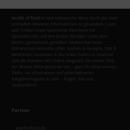
worlds of food
ist eine kulinarische Reise durch das Netz
und liefert relevante Informationen zu gesundem Essen
und Trinken sowie spannende Interviews mit
Spitzenköchen und ihre besten Rezepte. Unter dem
Motto „gemeinsam genießen“ bleiben hier keine
kulinarischen Wünsche offen. Kochen & Rezepte, Diät &
Abnehmen, Gesundes & Bio sowie Gastro & Gourmet
sind die Rubriken des Online-Magazins. Ein weites Feld,
vor dessen Hintergrund wir uns – ganz im Sinne unseres
Zieles, ein informatives und unterhaltsames
Ratgebermagazin zu sein – fragen: Was isst
Deutschland?
Partner
planetoftech.de