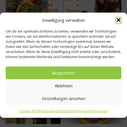
im
e
MUN
Pause
Münch
nbrot
Einwilligung verwalten
en
landet
nicht
Um dir ein optimales Erlebnis zu bieten, verwenden wir Technologien
im
wie Cookies, um Geräteinformationen zu speichern und/oder darauf
Müll
zuzugreifen. Wenn du diesen Technologien zustimmst, können wir
Daten wie das Surfverhalten oder eindeutige IDs auf dieser Website
verarbeiten. Wenn du deine Einwillligung nicht erteilst oder zurückziehst,
können bestimmte Merkmale und Funktionen beeinträchtigt werden.
Akzeptieren
Ähnliche Beiträge
Ablehnen
Einstellungen ansehen
Cookie-Richtlinie
Datenschutzbestimmungen
Impressum