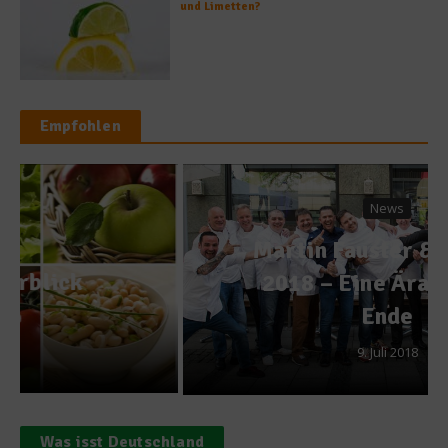
und Limetten?
Empfohlen
News
Martin Fauster & Friends
2018 – Eine Ära geht zu
Ende
9. Juli 2018
Was isst Deutschland