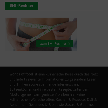
BMI-Rechner
worlds of food
ist eine kulinarische Reise durch das Netz
und liefert relevante Informationen zu gesundem Essen
und Trinken sowie spannende Interviews mit
Spitzenköchen und ihre besten Rezepte. Unter dem
Motto „gemeinsam genießen“ bleiben hier keine
kulinarischen Wünsche offen. Kochen & Rezepte, Diät &
Abnehmen, Gesundes & Bio sowie Gastro & Gourmet