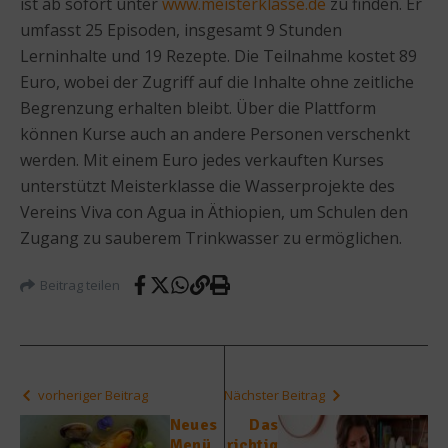
ist ab sofort unter
www.meisterklasse.de
zu finden. Er
umfasst 25 Episoden, insgesamt 9 Stunden
Lerninhalte und 19 Rezepte. Die Teilnahme kostet 89
Euro, wobei der Zugriff auf die Inhalte ohne zeitliche
Begrenzung erhalten bleibt. Über die Plattform
können Kurse auch an andere Personen verschenkt
werden. Mit einem Euro jedes verkauften Kurses
unterstützt Meisterklasse die Wasserprojekte des
Vereins Viva con Agua in Äthiopien, um Schulen den
Zugang zu sauberem Trinkwasser zu ermöglichen.
Beitrag teilen
vorheriger Beitrag
Nächster Beitrag
Neues
Das
Menü
richtig