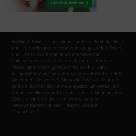
worlds of food
ist eine kulinarische Reise durch das Netz
und liefert relevante Informationen zu gesundem Essen
und Trinken sowie spannende Interviews mit
Spitzenköchen und ihre besten Rezepte. Unter dem
Motto „gemeinsam genießen“ bleiben hier keine
kulinarischen Wünsche offen. Kochen & Rezepte, Diät &
Abnehmen, Gesundes & Bio sowie Gastro & Gourmet
sind die Rubriken des Online-Magazins. Ein weites Feld,
vor dessen Hintergrund wir uns – ganz im Sinne unseres
Zieles, ein informatives und unterhaltsames
Ratgebermagazin zu sein – fragen: Was isst
Deutschland?