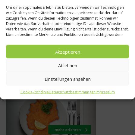
Um dir ein optimales Erlebnis zu bieten, verwenden wir Technologien
ntipps
wie Cookies, um Geräteinformationen zu speichern und/oder darauf
News
zuzugreifen. Wenn du diesen Technologien zustimmst, können wir
lasse mit
Daten wie das Surfverhalten oder eindeutige IDs auf dieser Website
Tim Raues Arome
verarbeiten. Wenn du deine Einwillligung nicht erteilst oder zurückziehst,
ch Harald
können bestimmte Merkmale und Funktionen beeinträchtigt werden.
Zuhaus
fahrt
22. August 20
Akzeptieren
mber 2019
Ablehnen
Einstellungen ansehen
Was isst Deutschland
Cookie-Richtlinie
Datenschutzbestimmungen
Impressum