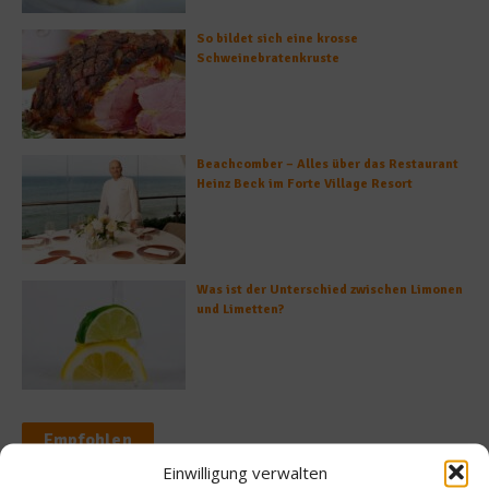
So bildet sich eine krosse
Schweinebratenkruste
Beachcomber – Alles über das Restaurant
Heinz Beck im Forte Village Resort
Was ist der Unterschied zwischen Limonen
und Limetten?
Empfohlen
Einwilligung verwalten