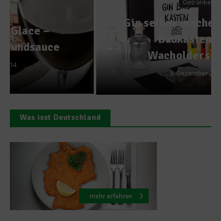
Getränke
Gin selber machen – Mittels
Baukasten zum
Wacholderschnaps
5. Dezember 2017
Was isst Deutschland