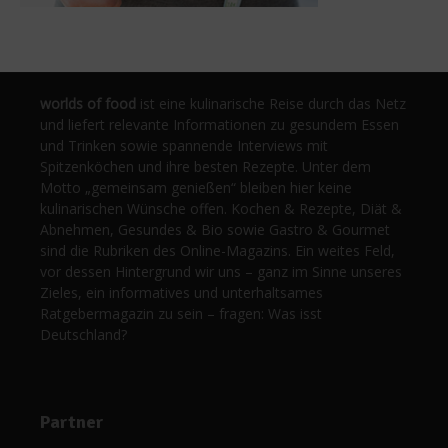
worlds of food
ist eine kulinarische Reise durch das Netz
und liefert relevante Informationen zu gesundem Essen
und Trinken sowie spannende Interviews mit
Spitzenköchen und ihre besten Rezepte. Unter dem
Motto „gemeinsam genießen“ bleiben hier keine
kulinarischen Wünsche offen. Kochen & Rezepte, Diät &
Abnehmen, Gesundes & Bio sowie Gastro & Gourmet
sind die Rubriken des Online-Magazins. Ein weites Feld,
vor dessen Hintergrund wir uns – ganz im Sinne unseres
Zieles, ein informatives und unterhaltsames
Ratgebermagazin zu sein – fragen: Was isst
Deutschland?
Partner