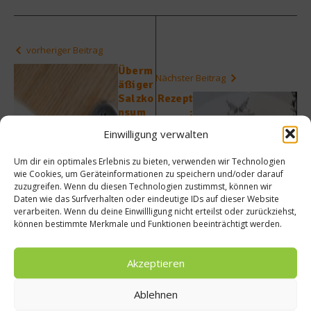
vorheriger Beitrag
Überm
Nächster Beitrag
äßiger
Salzko
Rezept
nsum
:
kostet
Gratini
Einwilligung verwalten
jährlic
ertes
h
Sylter
Um dir ein optimales Erlebnis zu bieten, verwenden wir Technologien
Millio
Deichl
wie Cookies, um Geräteinformationen zu speichern und/oder darauf
nen
ammka
zuzugreifen. Wenn du diesen Technologien zustimmst, können wir
von
rree
Daten wie das Surfverhalten oder eindeutige IDs auf dieser Website
Mensc
mit
verarbeiten. Wenn du deine Einwillligung nicht erteilst oder zurückziehst,
hen
Blume
können bestimmte Merkmale und Funktionen beeinträchtigt werden.
weltw
nkohl-
eit das
Eiersti
Akzeptieren
Leben
ch
Ablehnen