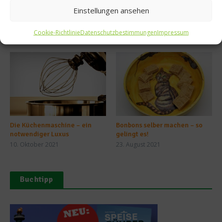
Einstellungen ansehen
Cookie-Richtlinie
Datenschutzbestimmungen
Impressum
Ähnliche Beiträge
Die Küchenmaschine – ein
Bonbons selber machen – so
notwendiger Luxus
gelingt es!
10. Oktober 2021
23. August 2021
Buchtipp