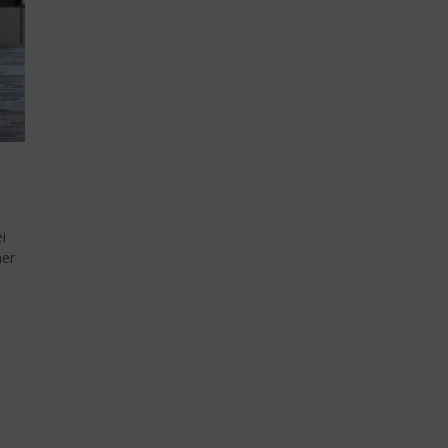
i
ner