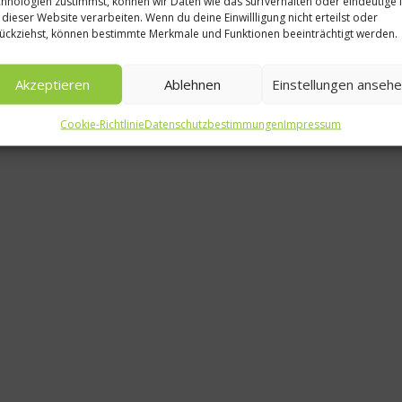
hnologien zustimmst, können wir Daten wie das Surfverhalten oder eindeutige 
 dieser Website verarbeiten. Wenn du deine Einwillligung nicht erteilst oder
Pasta au
ückziehst, können bestimmte Merkmale und Funktionen beeinträchtigt werden.
Was ist
Akzeptieren
Ablehnen
Einstellungen anseh
Nude
Cookie-Richtlinie
Datenschutzbestimmungen
Impressum
1