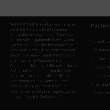
worlds of food
ist eine kulinarische Reise
Partne
durch das Netz und liefert relevante
Informationen zu gesundem Essen und
Trinken sowie spannende Interviews mit
planetoft
Spitzenköchen und ihre besten Rezepte.
Unter dem Motto „gemeinsam genießen“
gesünder
bleiben hier keine kulinarischen Wünsche
business
offen. Kochen & Rezepte, Diät &
Abnehmen, Gesundes & Bio sowie Gastro
netzathle
& Gourmet sind die Rubriken des Online-
Magazins. Ein weites Feld, vor dessen
urbanlife.
Hintergrund wir uns – ganz im Sinne
fast-and-
unseres Zieles, ein informatives und
unterhaltsames Ratgebermagazin zu sein
newfoodc
– fragen: Was isst Deutschland?