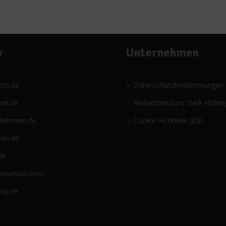
r
Unternehmen
ech.de
Datenschutzbestimmungen
net.de
Redaktionsbüro Derk Hober
andmore.de
Cookie-Richtlinie (EU)
ten.de
de
luxurious.com
ity.de