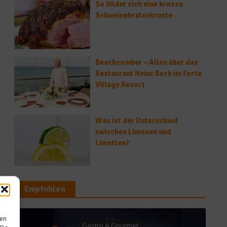
So bildet sich eine krosse
Schweinebratenkruste
Beachcomber – Alles über das
Restaurant Heinz Beck im Forte
Village Resort
Was ist der Unterschied
zwischen Limonen und
Limetten?
Empfohlen
sen
tro & Gourmet
Gastro & Gou