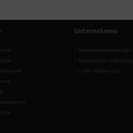
r
Unternehmen
ech.de
Datenschutzbestimmungen
net.de
Redaktionsbüro Derk Hober
andmore.de
Cookie-Richtlinie (EU)
ten.de
de
luxurious.com
ity.de