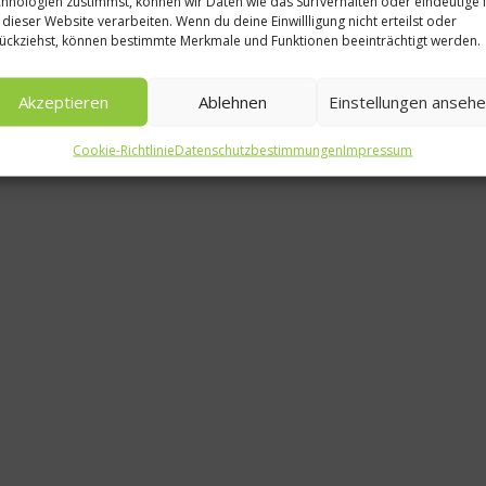
hnologien zustimmst, können wir Daten wie das Surfverhalten oder eindeutige 
 dieser Website verarbeiten. Wenn du deine Einwillligung nicht erteilst oder
Guide 
ückziehst, können bestimmte Merkmale und Funktionen beeinträchtigt werden.
erstmals 
Akzeptieren
Ablehnen
Einstellungen anseh
ersc
Cookie-Richtlinie
Datenschutzbestimmungen
Impressum
18. J