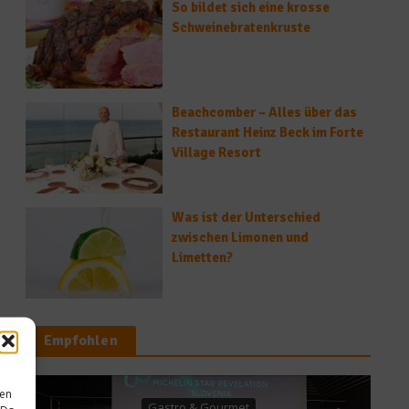
So bildet sich eine krosse
Schweinebratenkruste
Beachcomber – Alles über das
Restaurant Heinz Beck im Forte
Village Resort
Was ist der Unterschied
zwischen Limonen und
Limetten?
Empfohlen
sen
 & Gourmet