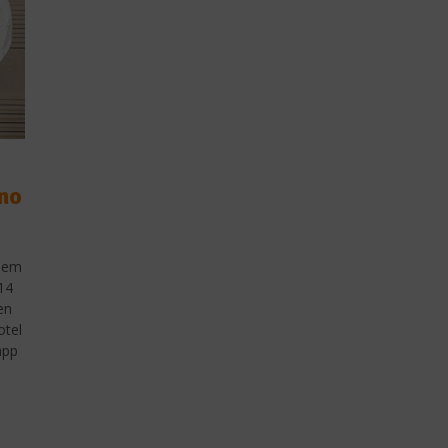
no
inem
14
en
otel
app