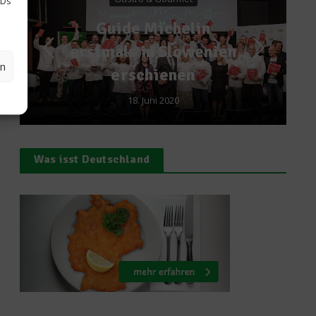
IDs
Rezepte
Michelin
Heringsstipp
in Slowenien
Pellkartoffe
en
hienen
7. Juni 2016
uni 2020
Was isst Deutschland