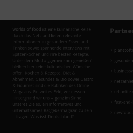
worlds of food
ist eine kulinarische Reise
Partne
durch das Netz und liefert relevante
Informationen zu gesundem Essen und
Trinken sowie spannende Interviews mit
planetoft
Spitzenköchen und ihre besten Rezepte.
Unter dem Motto „gemeinsam genießen“
gesünder
bleiben hier keine kulinarischen Wünsche
business
offen. Kochen & Rezepte, Diät &
Abnehmen, Gesundes & Bio sowie Gastro
netzathle
& Gourmet sind die Rubriken des Online-
Magazins. Ein weites Feld, vor dessen
urbanlife.
Hintergrund wir uns – ganz im Sinne
fast-and-
unseres Zieles, ein informatives und
unterhaltsames Ratgebermagazin zu sein
newfoodc
– fragen: Was isst Deutschland?