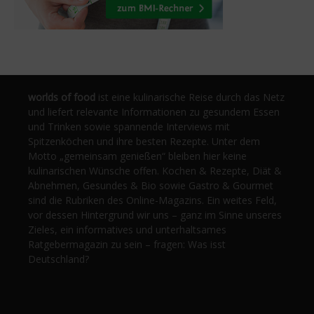
worlds of food
ist eine kulinarische Reise durch das Netz
und liefert relevante Informationen zu gesundem Essen
und Trinken sowie spannende Interviews mit
Spitzenköchen und ihre besten Rezepte. Unter dem
Motto „gemeinsam genießen“ bleiben hier keine
kulinarischen Wünsche offen. Kochen & Rezepte, Diät &
Abnehmen, Gesundes & Bio sowie Gastro & Gourmet
sind die Rubriken des Online-Magazins. Ein weites Feld,
vor dessen Hintergrund wir uns – ganz im Sinne unseres
Zieles, ein informatives und unterhaltsames
Ratgebermagazin zu sein – fragen: Was isst
Deutschland?