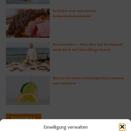
So bildet sich eine krosse
Schweinebratenkruste
Beachcomber – Alles über das Restaurant
Heinz Beck im Forte Village Resort
Was ist der Unterschied zwischen Limonen
und Limetten?
Empfohlen
Einwilligung verwalten