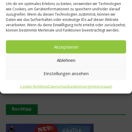
Um dir ein optimales Erlebnis zu bieten, verwenden wir Technologien
wie Cookies, um Geräteinformationen zu speichern und/oder darauf
zuzugreifen. Wenn du diesen Technologien zustimmst, können wir
Daten wie das Surfverhalten oder eindeutige IDs auf dieser Website
verarbeiten. Wenn du deine Einwillligung nicht erteilst oder zurückziehst,
Ähnliche Beiträge
können bestimmte Merkmale und Funktionen beeinträchtigt werden.
Akzeptieren
Ablehnen
Einstellungen ansehen
Buchvorstellung: Jan – Labor
Mirazur – Sterneküche
der Liebe
zwischen Himmel und Erde
Cookie-Richtlinie
Datenschutzbestimmungen
Impressum
10. Juni 2025
26. Oktober 2024
Buchtipp