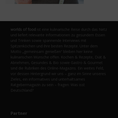
worlds of food
ist eine kulinarische Reise durch das Netz
und liefert relevante Informationen zu gesundem Essen
und Trinken sowie spannende Interviews mit
Spitzenköchen und ihre besten Rezepte. Unter dem
Motto „gemeinsam genießen“ bleiben hier keine
kulinarischen Wünsche offen. Kochen & Rezepte, Diät &
Abnehmen, Gesundes & Bio sowie Gastro & Gourmet
sind die Rubriken des Online-Magazins. Ein weites Feld,
vor dessen Hintergrund wir uns – ganz im Sinne unseres
Zieles, ein informatives und unterhaltsames
Ratgebermagazin zu sein – fragen: Was isst
Deutschland?
Partner