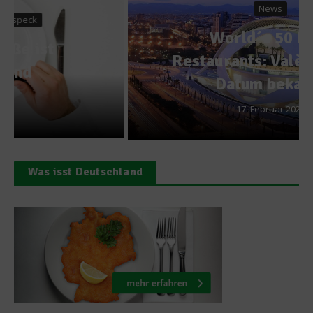
News
World´s 50 Best
Restaurants: València gibt
Datum bekannt
17. Februar 2023
Was isst Deutschland