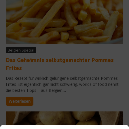
Belgien Special
Das Geheimnis selbstgemachter Pommes
Frites
Das Rezept für wirklich gelungene selbstgemachte Pommes
Frites ist eigentlich gar nicht schwierig. worlds of food nennt
die besten Tipps – aus Belgien....
Weiterlesen