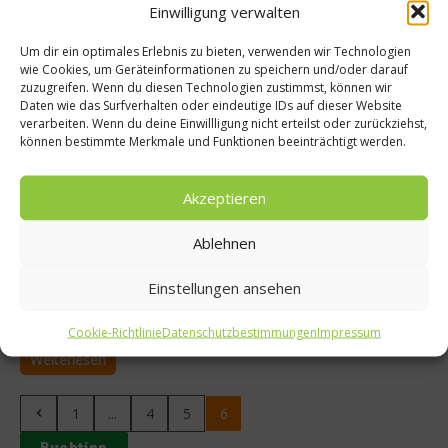
Einwilligung verwalten
Um dir ein optimales Erlebnis zu bieten, verwenden wir Technologien
wie Cookies, um Geräteinformationen zu speichern und/oder darauf
zuzugreifen. Wenn du diesen Technologien zustimmst, können wir
Daten wie das Surfverhalten oder eindeutige IDs auf dieser Website
verarbeiten. Wenn du deine Einwillligung nicht erteilst oder zurückziehst,
können bestimmte Merkmale und Funktionen beeinträchtigt werden.
Ratgeber Abnehmen
Akzeptieren
Machen Kartoffeln dick?
Ablehnen
Kohlenhydrate gelten schon lange als „Dickmacher“. Glaubt
man US-Amerikanischen Forschern, ist die Kartoffel einer der
Einstellungen ansehen
schlimmsten von ihnen. Die Langzeitstudie beschäftigte sich
mit 120.000 Teilnehmern....
Cookie-Richtlinie
Datenschutzbestimmungen
Impressum
Weiterlesen
1
...
4
5
6
Buchtipp