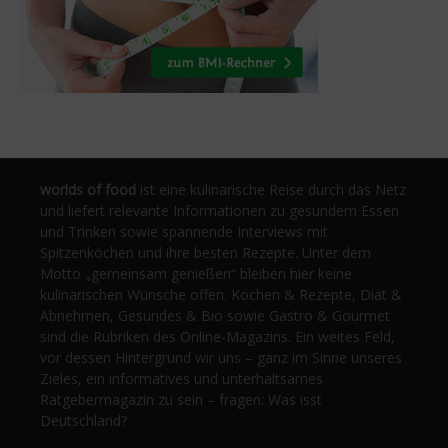
worlds of food
ist eine kulinarische Reise durch das Netz
und liefert relevante Informationen zu gesundem Essen
und Trinken sowie spannende Interviews mit
Spitzenköchen und ihre besten Rezepte. Unter dem
Motto „gemeinsam genießen“ bleiben hier keine
kulinarischen Wünsche offen. Kochen & Rezepte, Diät &
Abnehmen, Gesundes & Bio sowie Gastro & Gourmet
sind die Rubriken des Online-Magazins. Ein weites Feld,
vor dessen Hintergrund wir uns – ganz im Sinne unseres
Zieles, ein informatives und unterhaltsames
Ratgebermagazin zu sein – fragen: Was isst
Deutschland?