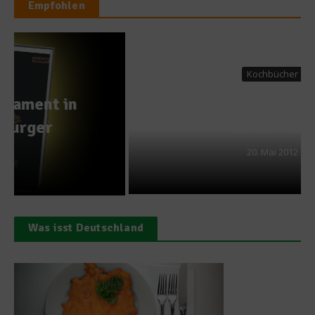
Empfohlen
Kochbücher
Stefan Marquard –
Blitzküche
20. Mai 2012
Was isst Deutschland