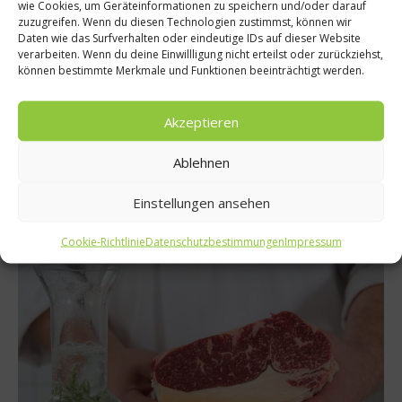
wie Cookies, um Geräteinformationen zu speichern und/oder darauf
zuzugreifen. Wenn du diesen Technologien zustimmst, können wir
Daten wie das Surfverhalten oder eindeutige IDs auf dieser Website
verarbeiten. Wenn du deine Einwillligung nicht erteilst oder zurückziehst,
Grillwelten
können bestimmte Merkmale und Funktionen beeinträchtigt werden.
Steaks aus der Asche – Asche Aged Beef
Der hessische Metzgermeister Dirk Ludwig denkt sich immer
Akzeptieren
neue Reifmethoden für Fleisch aus. Nachdem wir über sein
Aqua Aging mit Hilfe von kohlensäurehaltigem Wasser bereits
Ablehnen
berichteten, stellen wir heute seine neueste Erfindung vor:
Asche Aged Beef für den Grill....
Einstellungen ansehen
Weiterlesen
Cookie-Richtlinie
Datenschutzbestimmungen
Impressum