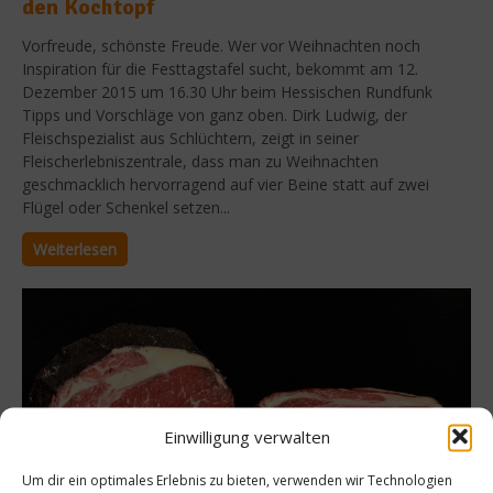
den Kochtopf
Vorfreude, schönste Freude. Wer vor Weihnachten noch
Inspiration für die Festtagstafel sucht, bekommt am 12.
Dezember 2015 um 16.30 Uhr beim Hessischen Rundfunk
Tipps und Vorschläge von ganz oben. Dirk Ludwig, der
Fleischspezialist aus Schlüchtern, zeigt in seiner
Fleischerlebniszentrale, dass man zu Weihnachten
geschmacklich hervorragend auf vier Beine statt auf zwei
Flügel oder Schenkel setzen...
Weiterlesen
Einwilligung verwalten
Um dir ein optimales Erlebnis zu bieten, verwenden wir Technologien