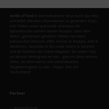
worlds of food
ist eine kulinarische Reise durch das Netz
und liefert relevante Informationen zu gesundem Essen
und Trinken sowie spannende Interviews mit
Spitzenköchen und ihre besten Rezepte. Unter dem
Motto „gemeinsam genießen“ bleiben hier keine
kulinarischen Wünsche offen. Kochen & Rezepte, Diät &
Abnehmen, Gesundes & Bio sowie Gastro & Gourmet
sind die Rubriken des Online-Magazins. Ein weites Feld,
vor dessen Hintergrund wir uns – ganz im Sinne unseres
Zieles, ein informatives und unterhaltsames
Ratgebermagazin zu sein – fragen: Was isst
Deutschland?
Partner
planetoftech.de