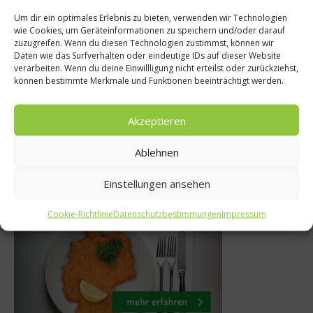
Um dir ein optimales Erlebnis zu bieten, verwenden wir Technologien
wie Cookies, um Geräteinformationen zu speichern und/oder darauf
Reze
News
zuzugreifen. Wenn du diesen Technologien zustimmst, können wir
Daten wie das Surfverhalten oder eindeutige IDs auf dieser Website
Weißbrot mi
 Ford wird das
verarbeiten. Wenn du deine Einwillligung nicht erteilst oder zurückziehst,
können bestimmte Merkmale und Funktionen beeinträchtigt werden.
Insekte
on Glenmorangie
20. Augu
 Januar 2025
Akzeptieren
Ablehnen
Einstellungen ansehen
Was isst Deutschland
Cookie-Richtlinie
Datenschutzbestimmungen
Impressum