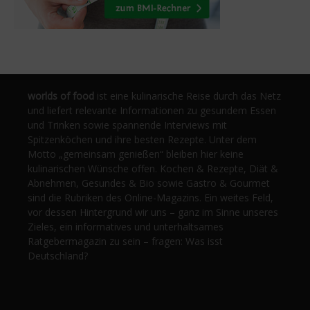
worlds of food
ist eine kulinarische Reise durch das Netz
und liefert relevante Informationen zu gesundem Essen
und Trinken sowie spannende Interviews mit
Spitzenköchen und ihre besten Rezepte. Unter dem
Motto „gemeinsam genießen“ bleiben hier keine
kulinarischen Wünsche offen. Kochen & Rezepte, Diät &
Abnehmen, Gesundes & Bio sowie Gastro & Gourmet
sind die Rubriken des Online-Magazins. Ein weites Feld,
vor dessen Hintergrund wir uns – ganz im Sinne unseres
Zieles, ein informatives und unterhaltsames
Ratgebermagazin zu sein – fragen: Was isst
Deutschland?