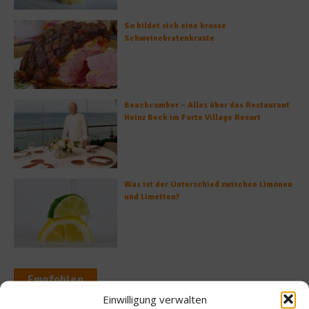
So bildet sich eine krosse
Schweinebratenkruste
Beachcomber – Alles über das Restaurant
Heinz Beck im Forte Village Resort
Was ist der Unterschied zwischen Limonen
und Limetten?
Empfohlen
Einwilligung verwalten