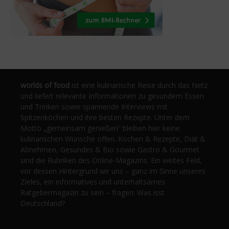
worlds of food
ist eine kulinarische Reise durch das Netz
und liefert relevante Informationen zu gesundem Essen
und Trinken sowie spannende Interviews mit
Spitzenköchen und ihre besten Rezepte. Unter dem
Motto „gemeinsam genießen“ bleiben hier keine
kulinarischen Wünsche offen. Kochen & Rezepte, Diät &
Abnehmen, Gesundes & Bio sowie Gastro & Gourmet
sind die Rubriken des Online-Magazins. Ein weites Feld,
vor dessen Hintergrund wir uns – ganz im Sinne unseres
Zieles, ein informatives und unterhaltsames
Ratgebermagazin zu sein – fragen: Was isst
Deutschland?