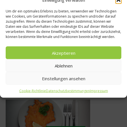
Um dir ein optimales Erlebnis zu bieten, verwenden wir Technologien
wie Cookies, um Geräteinformationen zu speichern und/oder darauf
r Gesundheit
zuzugreifen. Wenn du diesen Technologien zustimmst, können wir
Rezept
Daten wie das Surfverhalten oder eindeutige IDs auf dieser Website
chied zwischen
verarbeiten. Wenn du deine Einwillligung nicht erteilst oder zurückziehst,
Rezept : Laug
können bestimmte Merkmale und Funktionen beeinträchtigt werden.
igten und
Brezel selb
ten Fettsäuren
Akzeptieren
16. Septembe
März 2018
Ablehnen
Einstellungen ansehen
Was isst Deutschland
Cookie-Richtlinie
Datenschutzbestimmungen
Impressum