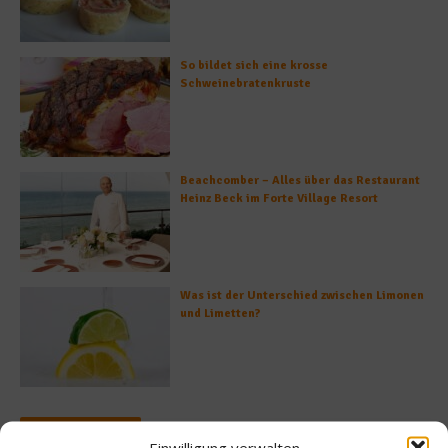
So bildet sich eine krosse
Schweinebratenkruste
Beachcomber – Alles über das Restaurant
Heinz Beck im Forte Village Resort
Was ist der Unterschied zwischen Limonen
und Limetten?
Empfohlen
Einwilligung verwalten