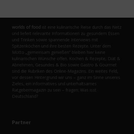
worlds of food
ist eine kulinarische Reise durch das Netz
und liefert relevante Informationen zu gesundem Essen
und Trinken sowie spannende Interviews mit
Spitzenköchen und ihre besten Rezepte. Unter dem
Motto „gemeinsam genießen“ bleiben hier keine
kulinarischen Wünsche offen. Kochen & Rezepte, Diät &
Abnehmen, Gesundes & Bio sowie Gastro & Gourmet
sind die Rubriken des Online-Magazins. Ein weites Feld,
vor dessen Hintergrund wir uns – ganz im Sinne unseres
Zieles, ein informatives und unterhaltsames
Ratgebermagazin zu sein – fragen: Was isst
Deutschland?
Partner