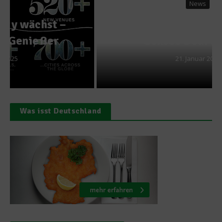
News
Neuer Küchenchef im Six
Senses Douro Valley
21. Januar 2020
Was isst Deutschland