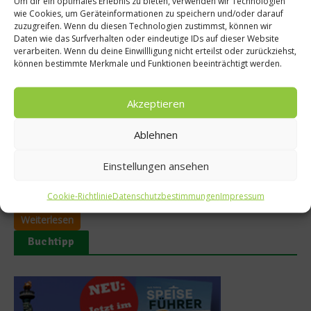
Um dir ein optimales Erlebnis zu bieten, verwenden wir Technologien
wie Cookies, um Geräteinformationen zu speichern und/oder darauf
Ratgeber Gesundheit
zuzugreifen. Wenn du diesen Technologien zustimmst, können wir
Daten wie das Surfverhalten oder eindeutige IDs auf dieser Website
Antibiotika im Geflügel – wie kann ich mich
verarbeiten. Wenn du deine Einwillligung nicht erteilst oder zurückziehst,
können bestimmte Merkmale und Funktionen beeinträchtigt werden.
schützen?
11 Kilogramm Geflügelfleisch isst der durchschnittliche
Akzeptieren
Deutsche im Jahr –Tendenz steigend. Dabei kann er unfreiwillig
mit Antibiotika in Kontakt kommen, die in der Geflügelhaltung
Ablehnen
eingesetzt werden. Wie massiv diese Medikamente etwa bei
der Hühnerzucht eingesetzt werden, hat kürzlich eine
Untersuchung des nordrhein-westfälischen Agrarministeriums
Einstellungen ansehen
ergeben. Demnach fanden sich in über 96% aller untersuchten
Tiere Rückstände von...
Cookie-Richtlinie
Datenschutzbestimmungen
Impressum
Weiterlesen
Buchtipp