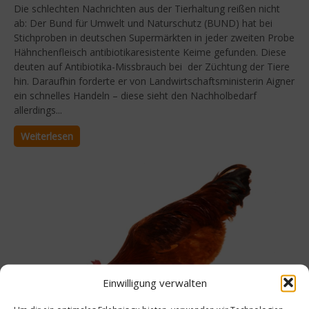
Die schlechten Nachrichten aus der Tierhaltung reißen nicht
ab: Der Bund für Umwelt und Naturschutz (BUND) hat bei
Stichproben in deutschen Supermärkten in jeder zweiten Probe
Hähnchenfleisch antibiotikaresistente Keime gefunden. Diese
deuten auf Antibiotika-Missbrauch bei der Züchtung der Tiere
hin. Daraufhin forderte er von Landwirtschaftsministerin Aigner
ein schnelles Handeln – diese sieht den Nachholbedarf
allerdings...
Weiterlesen
Einwilligung verwalten