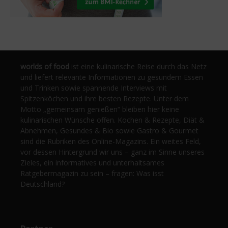
worlds of food
ist eine kulinarische Reise durch das Netz
und liefert relevante Informationen zu gesundem Essen
und Trinken sowie spannende Interviews mit
Spitzenköchen und ihre besten Rezepte. Unter dem
Motto „gemeinsam genießen“ bleiben hier keine
kulinarischen Wünsche offen. Kochen & Rezepte, Diät &
Abnehmen, Gesundes & Bio sowie Gastro & Gourmet
sind die Rubriken des Online-Magazins. Ein weites Feld,
vor dessen Hintergrund wir uns – ganz im Sinne unseres
Zieles, ein informatives und unterhaltsames
Ratgebermagazin zu sein – fragen: Was isst
Deutschland?