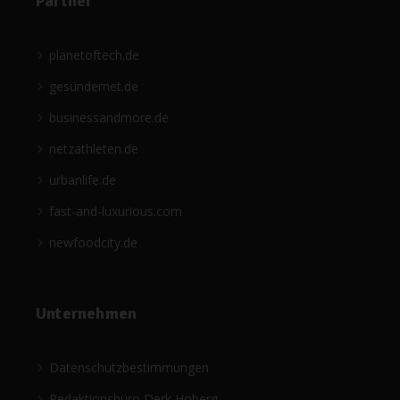
Partner
planetoftech.de
gesündernet.de
businessandmore.de
netzathleten.de
urbanlife.de
fast-and-luxurious.com
newfoodcity.de
Unternehmen
Datenschutzbestimmungen
Redaktionsbüro Derk Hoberg