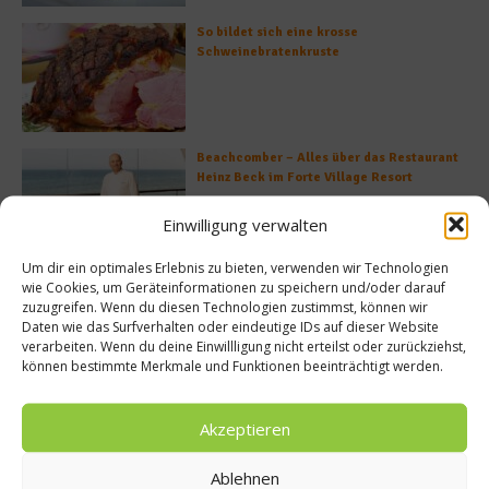
So bildet sich eine krosse
Schweinebratenkruste
Beachcomber – Alles über das Restaurant
Heinz Beck im Forte Village Resort
Einwilligung verwalten
Um dir ein optimales Erlebnis zu bieten, verwenden wir Technologien
Was ist der Unterschied zwischen Limonen
wie Cookies, um Geräteinformationen zu speichern und/oder darauf
und Limetten?
zuzugreifen. Wenn du diesen Technologien zustimmst, können wir
Daten wie das Surfverhalten oder eindeutige IDs auf dieser Website
verarbeiten. Wenn du deine Einwillligung nicht erteilst oder zurückziehst,
können bestimmte Merkmale und Funktionen beeinträchtigt werden.
Akzeptieren
Empfohlen
Ablehnen