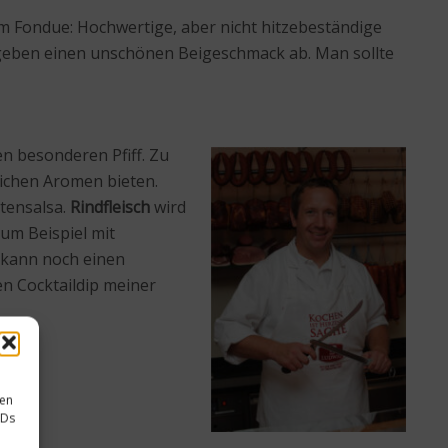
im Fondue: Hochwertige, aber nicht hitzebeständige
geben einen unschönen Beigeschmack ab. Man sollte
n besonderen Pfiff. Zu
lichen Aromen bieten.
tensalsa.
Rindfleisch
wird
zum Beispiel mit
 kann noch einen
n Cocktaildip meiner
sen
IDs