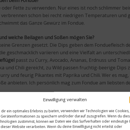
ünden beim Fondue?
le oder Fette zu verwenden. Nur eines ist noch schlimmer be
l verbrennen schon bei recht niedrigen Temperaturen und 
 schwimmt das Ganze Gewürz im Fondue.
h und welche Beilagen und Soßen mögen Sie?
keine Grenzen gesetzt. Die Dips geben dem Fonduefleisch de
die geschmacklich variieren und eine Vielfalt an unterschied
eflügel
passt zu Curry, Avocado, Ananas, Erdnuss und Toma
a und Chili gereicht, zu Wild passen fruchtig-beerige Dips 
rry und feurig Pikantes mit Paprika und Chili. Wer es mag,
ße anbieten. Ich persönlich mag zum Fondue am liebsten de
Einwilligung verwalten
dir ein optimales Erlebnis zu bieten, verwenden wir Technologien wie Cookies,
Geräteinformationen zu speichern und/oder darauf zuzugreifen. Wenn du die
hnologien zustimmst, können wir Daten wie das Surfverhalten oder eindeutige 
 dieser Website verarbeiten. Wenn du deine Einwillligung nicht erteilst oder