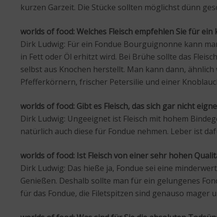
kurzen Garzeit. Die Stücke sollten möglichst dünn ges
worlds of food: Welches Fleisch empfehlen Sie für ei
Dirk Ludwig: Für ein Fondue Bourguignonne kann man da
in Fett oder Öl erhitzt wird. Bei Brühe sollte das Fle
selbst aus Knochen herstellt. Man kann dann, ähnlich
Pfefferkörnern, frischer Petersilie und einer Knobl
worlds of food: Gibt es Fleisch, das sich gar nicht eign
Dirk Ludwig: Ungeeignet ist Fleisch mit hohem Binde
natürlich auch diese für Fondue nehmen. Leber ist d
worlds of food: Ist Fleisch von einer sehr hohen Quali
Dirk Ludwig: Das hieße ja, Fondue sei eine minderwer
Genießen. Deshalb sollte man für ein gelungenes Fond
für das Fondue, die Filetspitzen sind genauso mager 