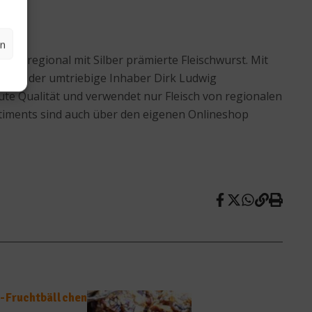
en
überregional mit Silber prämierte Fleischwurst. Mit
innt der umtriebige Inhaber Dirk Ludwig
ute Qualität und verwendet nur Fleisch von regionalen
ortiments sind auch über den eigenen Onlineshop
m-Fruchtbällchen