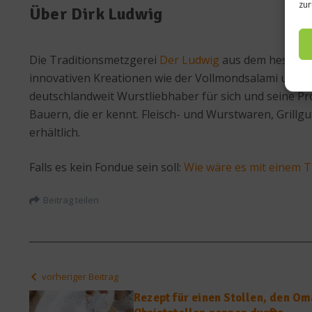
zur
Über Dirk Ludwig
Die Traditionsmetzgerei
Der Ludwig
aus dem hessische
innovativen Kreationen wie der Vollmondsalami und 
deutschlandweit Wurstliebhaber für sich und seine Pr
Bauern, die er kennt. Fleisch- und Wurstwaren, Grill
erhältlich.
Falls es kein Fondue sein soll:
Wie wäre es mit einem 
Beitrag teilen
vorheriger Beitrag
Rezept für einen Stollen, den O