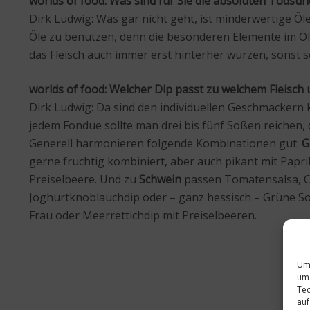
worlds of food: Was sind für Sie die absoluten Tods
Dirk Ludwig: Was gar nicht geht, ist minderwertige Ö
Öle zu benutzen, denn die besonderen Elemente im Ö
das Fleisch auch immer erst hinterher würzen, sonst
worlds of food: Welcher Dip passt zu welchem Fleisc
Dirk Ludwig: Da sind den individuellen Geschmäckern 
jedem Fondue sollte man drei bis fünf Soßen reichen, 
Generell harmonieren folgende Kombinationen gut:
G
gerne fruchtig kombiniert, aber auch pikant mit Paprik
Preiselbeere. Und zu
Schwein
passen Tomatensalsa, Cu
Joghurtknoblauchdip oder – ganz hessisch – Grüne So
Frau oder Meerrettichdip mit Preiselbeeren.
Um 
um 
Tec
auf