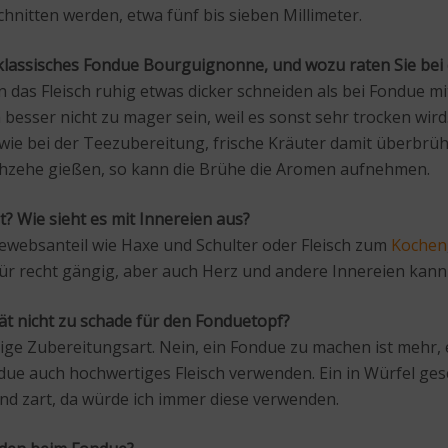
chnitten werden, etwa fünf bis sieben Millimeter.
n klassisches Fondue Bourguignonne, und wozu raten Sie bei
s Fleisch ruhig etwas dicker schneiden als bei Fondue mit 
isch besser nicht zu mager sein, weil es sonst sehr trocken 
 wie bei der Teezubereitung, frische Kräuter damit überbrüh
auchzehe gießen, so kann die Brühe die Aromen aufnehmen.
et? Wie sieht es mit Innereien aus?
gewebsanteil wie Haxe und Schulter oder Fleisch zum
Kochen
afür recht gängig, aber auch Herz und andere Innereien ka
tät nicht zu schade für den Fonduetopf?
tige Zubereitungsart. Nein, ein Fondue zu machen ist mehr, 
ue auch hochwertiges Fleisch verwenden. Ein in Würfel gesc
und zart, da würde ich immer diese verwenden.