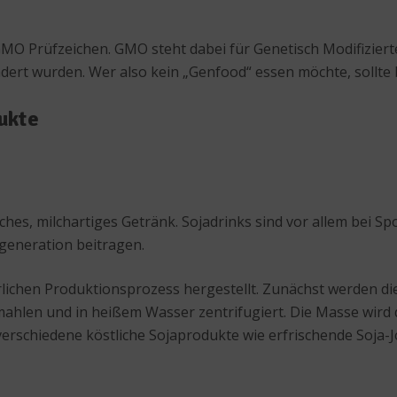
n-GMO Prüfzeichen. GMO steht dabei für Genetisch Modifizi
ändert wurden. Wer also kein „Genfood“ essen möchte, sollte
ukte
liches, milchartiges Getränk. Sojadrinks sind vor allem bei S
generation beitragen.
türlichen Produktionsprozess hergestellt. Zunächst werden 
hlen und in heißem Wasser zentrifugiert. Die Masse wird dan
 verschiedene köstliche Sojaprodukte wie erfrischende Soja-