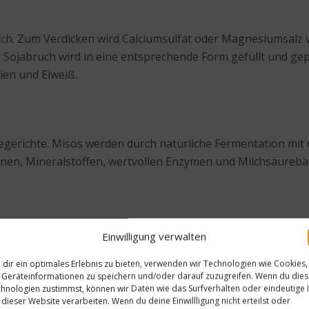
milch. Zum Verdicken wird Calciumsulfat oder Magnesiumsalz 
er Sojabruch wird in eine entsprechende Form gefüllt und 
ien und Eiweiß.
erichte. Misos werden durch natürliche Fermentation mit ein
inen, Mineralstoffen, wertvollen Enzymen und Milchsäureba
Einwilligung verwalten
dir ein optimales Erlebnis zu bieten, verwenden wir Technologien wie Cookies,
Nächster Beitrag
Geräteinformationen zu speichern und/oder darauf zuzugreifen. Wenn du die
hnologien zustimmst, können wir Daten wie das Surfverhalten oder eindeutige 
esund; inklusive Rezept
Das beste Restaurant der W
 dieser Website verarbeiten. Wenn du deine Einwillligung nicht erteilst oder