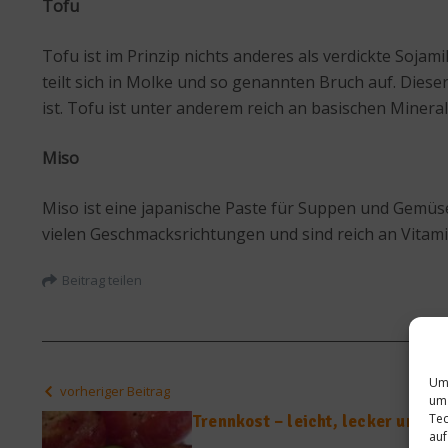
Tofu
Tofu ist im Prinzip nichts anderes als verdickte Soja
teilt sich in Molke und so genannten Bruch auf. Dies
ist. Tofu ist unter anderem reich an basischen Mineral
Miso
Miso ist eine japanische Paste für Suppen und Gemüseg
vielen Geschmacksrichtungen und sind reich an Vitam
Beitrag teilen
Um 
vorheriger Beitrag
um 
Tec
Trennkost – leicht, lecker und g
auf