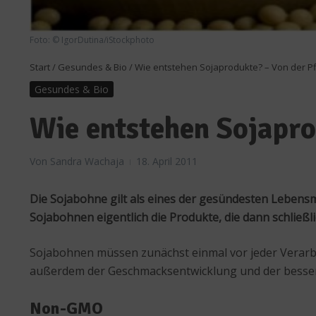
Foto: © IgorDutina/iStockphoto
Start
/
Gesundes & Bio
/
Wie entstehen Sojaprodukte? – Von der Pf
Gesundes & Bio
Wie entstehen Sojapro
Von
Sandra Wachaja
18. April 2011
Die Sojabohne gilt als eines der gesündesten Lebensm
Sojabohnen eigentlich die Produkte, die dann schließl
Sojabohnen müssen zunächst einmal vor jeder Verarbe
außerdem der Geschmacksentwicklung und der bessere
Non-GMO