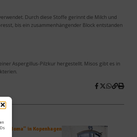
verwendet. Durch diese Stoffe gerinnt die Milch und
gepresst, bis ein zusammenhängender Block entstanden
er Aspergillus-Pilzkur hergestellt. Misos gibt es in
kterien.
sen
IDs
elt: „Noma“ in Kopenhagen