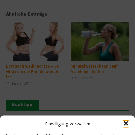
Ähnliche Beiträge
Diät nach Weihnachten – So
Mineralwasser kann beim
wird man die Pfunde wieder
Abnehmen helfen
los
9. März 2015
11. Januar 2017
Buchtipp
Einwilligung verwalten