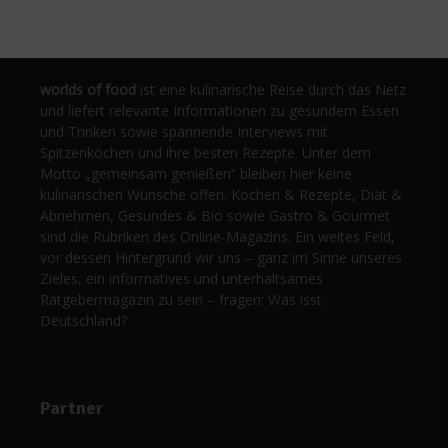
worlds of food
ist eine kulinarische Reise durch das Netz
und liefert relevante Informationen zu gesundem Essen
und Trinken sowie spannende Interviews mit
Spitzenköchen und ihre besten Rezepte. Unter dem
Motto „gemeinsam genießen“ bleiben hier keine
kulinarischen Wünsche offen. Kochen & Rezepte, Diät &
Abnehmen, Gesundes & Bio sowie Gastro & Gourmet
sind die Rubriken des Online-Magazins. Ein weites Feld,
vor dessen Hintergrund wir uns – ganz im Sinne unseres
Zieles, ein informatives und unterhaltsames
Ratgebermagazin zu sein – fragen: Was isst
Deutschland?
Partner