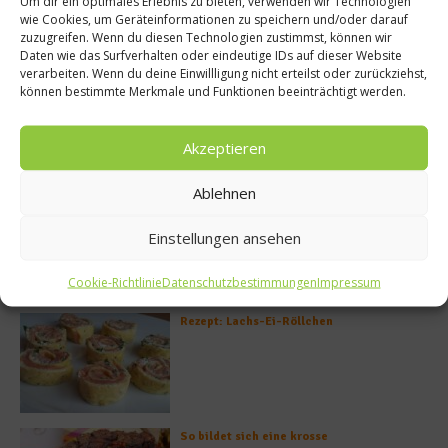
Um dir ein optimales Erlebnis zu bieten, verwenden wir Technologien
wie Cookies, um Geräteinformationen zu speichern und/oder darauf
zuzugreifen. Wenn du diesen Technologien zustimmst, können wir
Daten wie das Surfverhalten oder eindeutige IDs auf dieser Website
verarbeiten. Wenn du deine Einwillligung nicht erteilst oder zurückziehst,
können bestimmte Merkmale und Funktionen beeinträchtigt werden.
Akzeptieren
Meistgelesen
Ablehnen
Rezept: Deichlammrücken in der
Brotkruste auf Tomatenconfit und
Einstellungen ansehen
gefüllten Poveraden
Cookie-Richtlinie
Datenschutzbestimmungen
Impressum
Rezept: Lachs-Ei-Röllchen
So bildet sich eine krosse