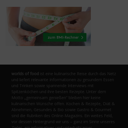
worlds of food
ist eine kulinarische Reise durch das Netz
und liefert relevante Informationen zu gesundem Essen
und Trinken sowie spannende Interviews mit
Spitzenköchen und ihre besten Rezepte. Unter dem
Motto „gemeinsam genießen“ bleiben hier keine
kulinarischen Wünsche offen. Kochen & Rezepte, Diät &
Abnehmen, Gesundes & Bio sowie Gastro & Gourmet
sind die Rubriken des Online-Magazins. Ein weites Feld,
vor dessen Hintergrund wir uns – ganz im Sinne unseres
Zieles, ein informatives und unterhaltsames