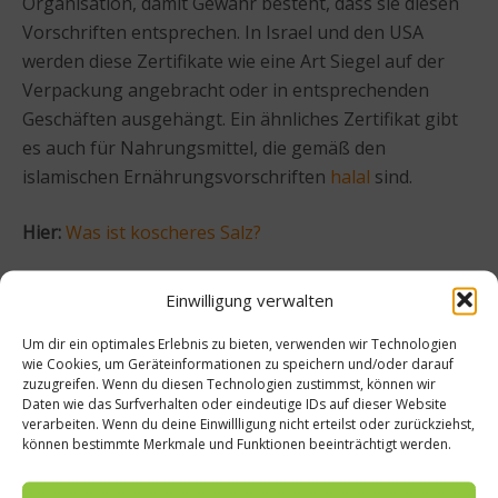
Organisation, damit Gewähr besteht, dass sie diesen
Vorschriften entsprechen. In Israel und den USA
werden diese Zertifikate wie eine Art Siegel auf der
Verpackung angebracht oder in entsprechenden
Geschäften ausgehängt. Ein ähnliches Zertifikat gibt
es auch für Nahrungsmittel, die gemäß den
islamischen Ernährungsvorschriften
halal
sind.
Hier:
Was ist koscheres Salz?
Beitrag teilen
Einwilligung verwalten
Um dir ein optimales Erlebnis zu bieten, verwenden wir Technologien
wie Cookies, um Geräteinformationen zu speichern und/oder darauf
zuzugreifen. Wenn du diesen Technologien zustimmst, können wir
Daten wie das Surfverhalten oder eindeutige IDs auf dieser Website
vorheriger Beitrag
Nächster Beitrag
verarbeiten. Wenn du deine Einwillligung nicht erteilst oder zurückziehst,
Was
Diplo
können bestimmte Merkmale und Funktionen beeinträchtigt werden.
ist
matic
Aflato
Counci