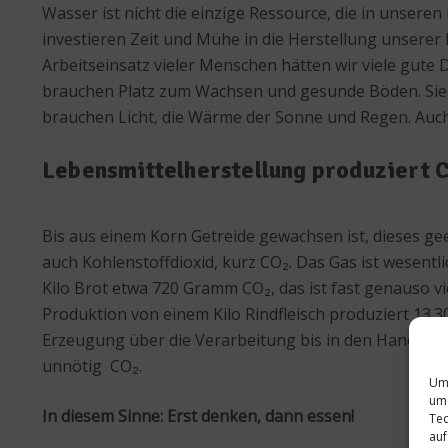
Wasser ist nicht die einzige Ressource, die in unsere
investieren Zeit und Mühe in die Herstellung unserer L
Arbeitseinsatz vieler Menschen hätten wir viele gute 
brauchen Platz zum Wachsen und gesunde Böden. Sie 
brauchen Licht, die Wärme der Sonne und Regen. Auch
Lebensmittelherstellung produziert
Bis aus einem Korn Getreide gewachsen ist, dieses ge
auch Kohlenstoffdioxid, kurz CO₂. Das Gas ist wesent
Kilo Brot etwa 720 Gramm CO₂, das ist fast genauso viel
Produktion von einem Kilo Rindfleisch produziert 13.3
Erzeugung über die Verarbeitung bis in den Handel.
unnötig CO₂.
Um 
um 
In diesem Sinne: Erst denken, dann essen!
Tec
auf