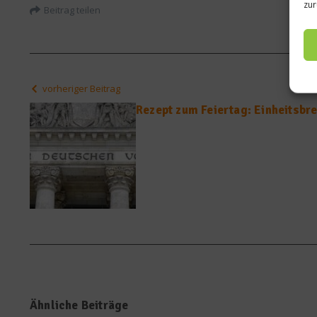
zur
Beitrag teilen
vorheriger Beitrag
Rezept zum Feiertag: Einheitsbre
Ähnliche Beiträge