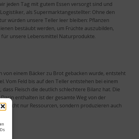
 wir jeden Tag mit gutem Essen versorgt sind und
s Logistiker, als Supermarktangestellter: Ohne den
tur würden unsere Teller leer bleiben: Pflanzen
ienen bestäubt werden, um Früchte auszubilden,
e für unsere Lebensmittel Naturprodukte.
ich von einem Bäcker zu Brot gebacken wurde, entsteht
l. Vom Feld bis auf den Teller entstehen bei einem
 dass Fleisch die deutlich schlechtere Bilanz hat. Die
. Darin enthalten ist der gesamte Weg von der
ir nicht nur Ressourcen, sondern produzieren auch
sen
IDs