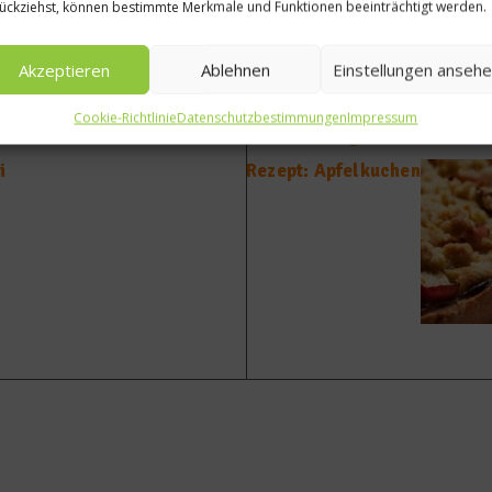
ückziehst, können bestimmte Merkmale und Funktionen beeinträchtigt werden.
Akzeptieren
Ablehnen
Einstellungen anseh
Cookie-Richtlinie
Datenschutzbestimmungen
Impressum
Nächster Beitrag
i
Rezept: Apfelkuchen