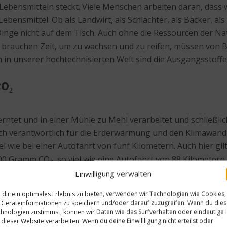
n Lebensmitteln steckt. Viele Menschen arbeiten daran, dass
ebensmittel. Ob als Landwirt, als Schlachter, als Bäcker, al
Dinge nicht auf dem Tisch. Auch ohne die Ressourcen der Na
brauchen Zeit, um zu wachsen und zu reifen, müssen von B
 in unserer hochtechnisierten Welt sind die Ausgangsstoff
 CO₂
erntet und in einer Mühle zu Mehl verarbeitet und schließl
lich verantwortlich für die Erderwärmung und den Klimawande
 wie bei einer Autofahrt von fünf Kilometern. Auch hier gilt,
00 Gramm CO₂, so viel wie eine Autofahrt von 88 Kilometern
 Wenn Essen gedankenlos weggeworfen wird, verschwenden w
Einwilligung verwalten
dir ein optimales Erlebnis zu bieten, verwenden wir Technologien wie Cookies,
Geräteinformationen zu speichern und/oder darauf zuzugreifen. Wenn du die
hnologien zustimmst, können wir Daten wie das Surfverhalten oder eindeutige 
 dieser Website verarbeiten. Wenn du deine Einwillligung nicht erteilst oder