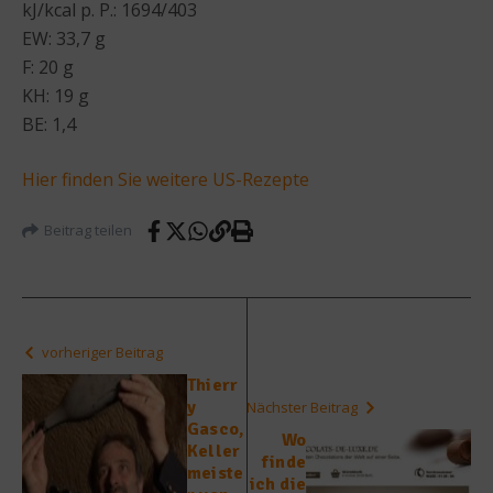
kJ/kcal p. P.: 1694/403
EW: 33,7 g
F: 20 g
KH: 19 g
BE: 1,4
Hier finden Sie weitere US-Rezepte
Beitrag teilen
vorheriger Beitrag
Thierr
y
Nächster Beitrag
Gasco,
Wo
Keller
finde
meiste
ich die