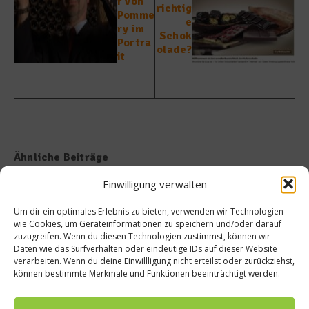
r von
richtig
Pomme
e
ry im
Schok
Portra
olade?
it
Ähnliche Beiträge
Einwilligung verwalten
Um dir ein optimales Erlebnis zu bieten, verwenden wir Technologien
wie Cookies, um Geräteinformationen zu speichern und/oder darauf
zuzugreifen. Wenn du diesen Technologien zustimmst, können wir
Daten wie das Surfverhalten oder eindeutige IDs auf dieser Website
verarbeiten. Wenn du deine Einwillligung nicht erteilst oder zurückziehst,
können bestimmte Merkmale und Funktionen beeinträchtigt werden.
Sommersalat mit Melone,
Zucchinisalat mit Nektarinen,
Avocado und Safran Dip
Kirschen und Chilis
5. Juli 2017
29. Juni 2017