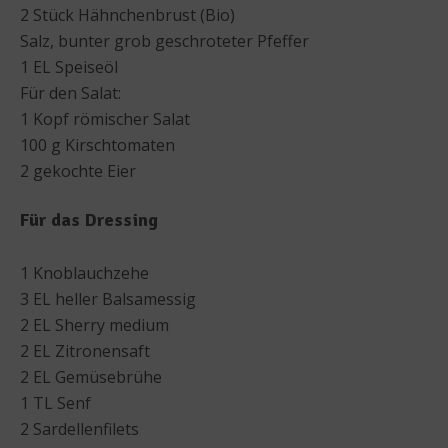
2 Stück Hähnchenbrust (Bio)
Salz, bunter grob geschroteter Pfeffer
1 EL Speiseöl
Für den Salat:
1 Kopf römischer Salat
100 g Kirschtomaten
2 gekochte Eier
Für das Dressing
1 Knoblauchzehe
3 EL heller Balsamessig
2 EL Sherry medium
2 EL Zitronensaft
2 EL Gemüsebrühe
1 TL Senf
2 Sardellenfilets