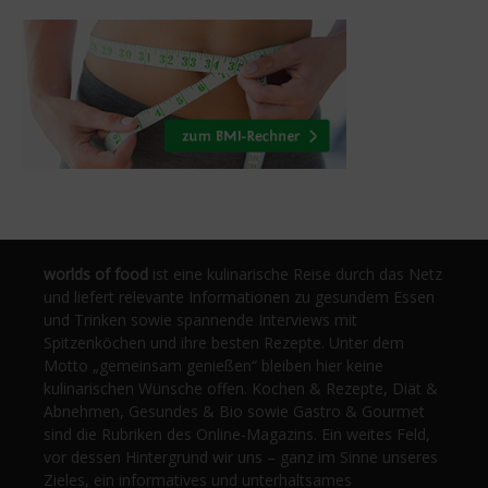
worlds of food
ist eine kulinarische Reise durch das Netz
und liefert relevante Informationen zu gesundem Essen
und Trinken sowie spannende Interviews mit
Spitzenköchen und ihre besten Rezepte. Unter dem
Motto „gemeinsam genießen“ bleiben hier keine
kulinarischen Wünsche offen. Kochen & Rezepte, Diät &
Abnehmen, Gesundes & Bio sowie Gastro & Gourmet
sind die Rubriken des Online-Magazins. Ein weites Feld,
vor dessen Hintergrund wir uns – ganz im Sinne unseres
Zieles, ein informatives und unterhaltsames