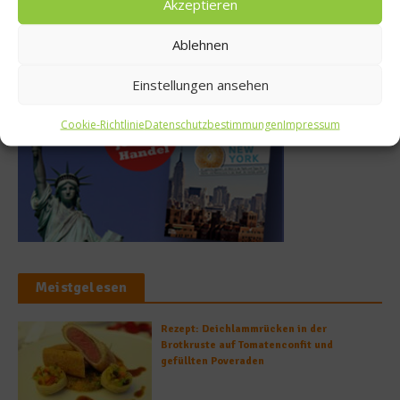
Akzeptieren
Ablehnen
Buchtipp
Einstellungen ansehen
Cookie-Richtlinie
Datenschutzbestimmungen
Impressum
Meistgelesen
Rezept: Deichlammrücken in der
Brotkruste auf Tomatenconfit und
gefüllten Poveraden