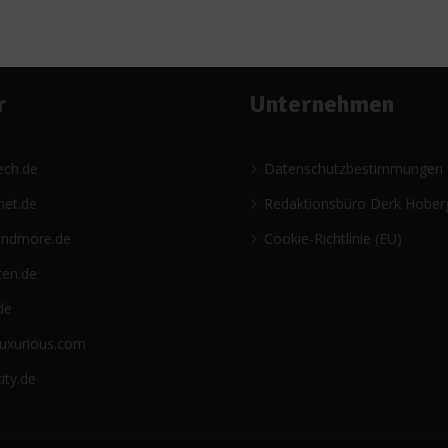
r
Unternehmen
ech.de
Datenschutzbestimmungen
net.de
Redaktionsbüro Derk Hober
andmore.de
Cookie-Richtlinie (EU)
ten.de
de
luxurious.com
ity.de