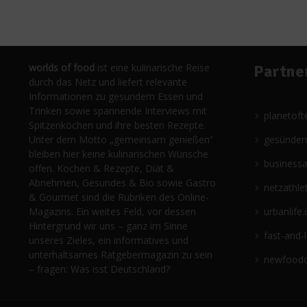
worlds of food
ist eine kulinarische Reise
Partne
durch das Netz und liefert relevante
Informationen zu gesundem Essen und
Trinken sowie spannende Interviews mit
planetoft
Spitzenköchen und ihre besten Rezepte.
Unter dem Motto „gemeinsam genießen“
gesünder
bleiben hier keine kulinarischen Wünsche
business
offen. Kochen & Rezepte, Diät &
Abnehmen, Gesundes & Bio sowie Gastro
netzathle
& Gourmet sind die Rubriken des Online-
Magazins. Ein weites Feld, vor dessen
urbanlife.
Hintergrund wir uns – ganz im Sinne
fast-and-
unseres Zieles, ein informatives und
unterhaltsames Ratgebermagazin zu sein
newfoodc
– fragen: Was isst Deutschland?