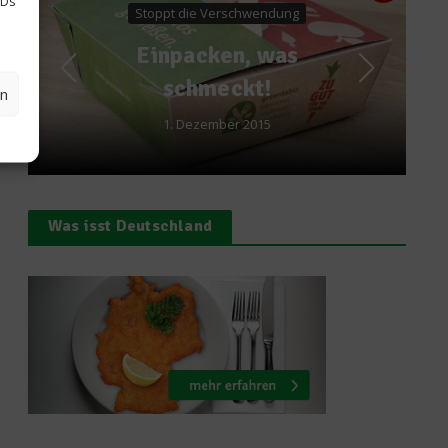
IDs
 Verschwendung
Start frei für
ken, was
Familien-Pizza
meckt!
en
zuhause!
ember 2015
16. April 2021
Was isst Deutschland