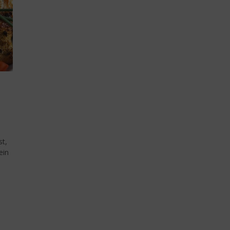
st,
ein