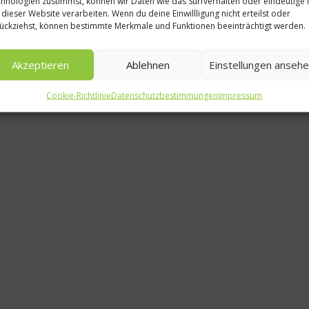
hnologien zustimmst, können wir Daten wie das Surfverhalten oder eindeutige 
Stoppt die
 dieser Website verarbeiten. Wenn du deine Einwillligung nicht erteilst oder
ückziehst, können bestimmte Merkmale und Funktionen beeinträchtigt werden.
Einpac
sch
Akzeptieren
Ablehnen
Einstellungen anseh
1. Dez
Cookie-Richtlinie
Datenschutzbestimmungen
Impressum