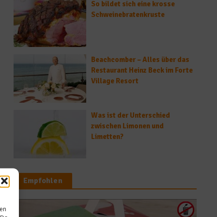
So bildet sich eine krosse
Schweinebratenkruste
Beachcomber – Alles über das
Restaurant Heinz Beck im Forte
Village Resort
Was ist der Unterschied
zwischen Limonen und
Limetten?
Empfohlen
sen
Küchentipps