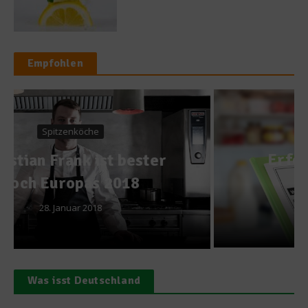
Empfohlen
Ratgeber Abnehmen
Erfolgreiche Diät – und
dann?
5. Juli 2012
Was isst Deutschland