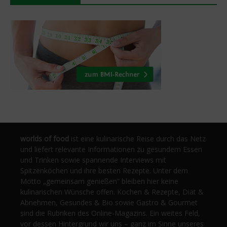
worlds of food
ist eine kulinarische Reise durch das Netz
und liefert relevante Informationen zu gesundem Essen
und Trinken sowie spannende Interviews mit
Spitzenköchen und ihre besten Rezepte. Unter dem
Motto „gemeinsam genießen“ bleiben hier keine
kulinarischen Wünsche offen. Kochen & Rezepte, Diät &
Abnehmen, Gesundes & Bio sowie Gastro & Gourmet
sind die Rubriken des Online-Magazins. Ein weites Feld,
vor dessen Hintergrund wir uns – ganz im Sinne unseres