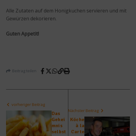
Alle Zutaten auf dem Honigkuchen servieren und mit
Gewürzen dekorieren.
Guten Appetit!
Beitrag teilen
vorheriger Beitrag
Nächster Beitrag
Das
Gehei
Köche
mnis
à la
selbst
Carte