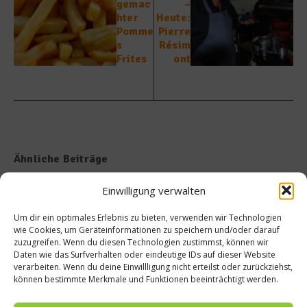
gemac
–
hter
Heute:
Pomme
Pierre
s
Résim
Frites
ont
Ähnliche Beiträge
Einwilligung verwalten
Um dir ein optimales Erlebnis zu bieten, verwenden wir Technologien
wie Cookies, um Geräteinformationen zu speichern und/oder darauf
zuzugreifen. Wenn du diesen Technologien zustimmst, können wir
Daten wie das Surfverhalten oder eindeutige IDs auf dieser Website
verarbeiten. Wenn du deine Einwillligung nicht erteilst oder zurückziehst,
Pommes Frites in Brüssel –
Rezept: Brüsseler Waffeln
können bestimmte Merkmale und Funktionen beeinträchtigt werden.
Kartoffelstäbchen auf Cuisine-
(Gaufres de Bruxelles)
Niveau
17. Mai 2013