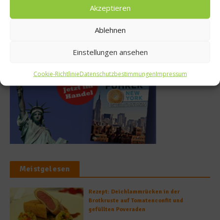
22. Mai 2013
Akzeptieren
Ablehnen
Buchtipp
Einstellungen ansehen
Cookie-Richtlinie
Datenschutzbestimmungen
Impressum
Meistgelesen
Rezept: Deichlammrücken in der
Brotkruste auf Tomatenconfit und
gefüllten Poveraden