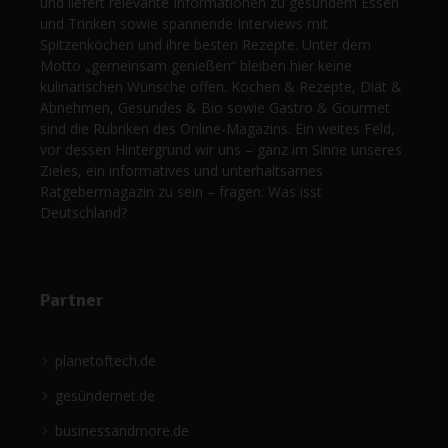
und liefert relevante Informationen zu gesundem Essen
und Trinken sowie spannende Interviews mit
Spitzenköchen und ihre besten Rezepte. Unter dem
Motto „gemeinsam genießen“ bleiben hier keine
kulinarischen Wünsche offen. Kochen & Rezepte, Diät &
Abnehmen, Gesundes & Bio sowie Gastro & Gourmet
sind die Rubriken des Online-Magazins. Ein weites Feld,
vor dessen Hintergrund wir uns – ganz im Sinne unseres
Zieles, ein informatives und unterhaltsames
Ratgebermagazin zu sein – fragen: Was isst
Deutschland?
Partner
planetoftech.de
gesündernet.de
businessandmore.de