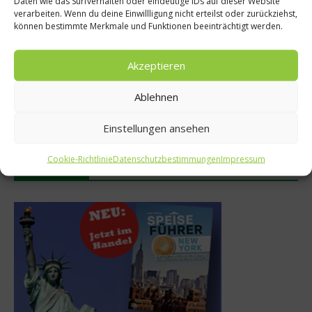
Daten wie das Surfverhalten oder eindeutige IDs auf dieser Website
verarbeiten. Wenn du deine Einwillligung nicht erteilst oder zurückziehst,
können bestimmte Merkmale und Funktionen beeinträchtigt werden.
Akzeptieren
MAUI eröffnet neue
50 Best Discovery präsentiert
Sommerterrasse im
globales Update 2026
Ablehnen
Ludwigpalais
17. Juli 2026
27. Juli 2026
Einstellungen ansehen
Cookie-Richtlinie
Datenschutzbestimmungen
Impressum
Buchtipp