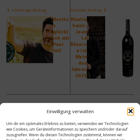
vorheriger Beitrag
Nächster Beitrag
Restlo
Moulin
s
Saint-
glückl
Jean
ich mit
La
Paul
Réserv
Ivić
e ist
Wein
des
Jahres
2021
Einwilligung verwalten
Ähnliche Beiträge
Um dir ein optimales Erlebnis zu bieten, verwenden wir Technologien
wie Cookies, um Geräteinformationen zu speichern und/oder darauf
zuzugreifen. Wenn du diesen Technologien zustimmst, können wir